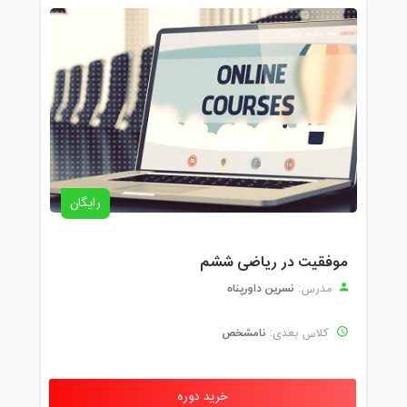
رایگان
موفقیت در ریاضی ششم
نسرین داورپناه
مدرس:
نامشخص
کلاس بعدی:
خرید دوره