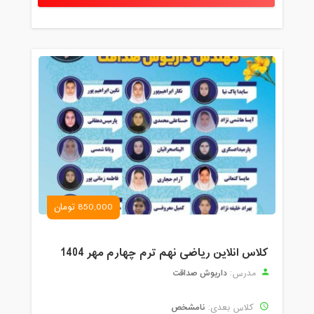
850,000 تومان
کلاس انلاین ریاضی نهم ترم چهارم مهر 1404
داریوش صداقت
مدرس:
نامشخص
کلاس بعدی: