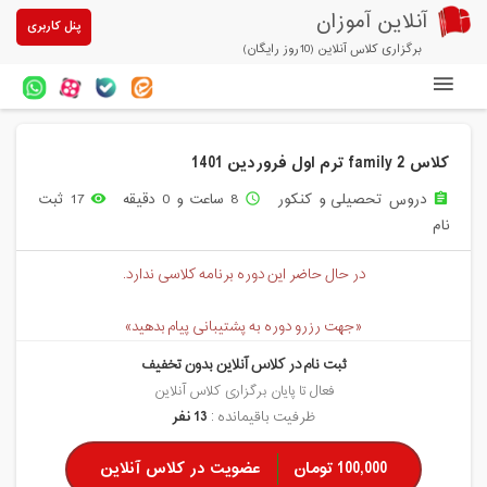
آنلاین آموزان
پنل کاربری
برگزاری کلاس آنلاین (10روز رایگان)
دوره های آنلاین
کلاس family 2 ترم اول فروردین 1401
آزمون های آنلاین
دروس تحصیلی و کنکور
8 ساعت و 0 دقیقه
17 ثبت
remove_red_eye
access_time
assignment
مقالات آنلاین آموزان
نام
خرید سرویس کلاس آنلاین
در حال حاضر این دوره برنامه کلاسی ندارد.
پیشنهادهای ویژه
«جهت رزرو دوره به پشتیبانی پیام بدهید»
تخفیفهای مشارکتی
ثبت نام در کلاس آنلاین بدون تخفیف
درباره ما
فعال تا پایان برگزاری کلاس آنلاین
ظرفیت باقیمانده :
13 نفر
100,000 تومان
عضویت در کلاس آنلاین