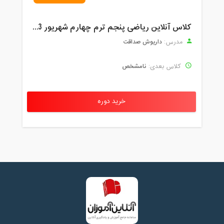
کلاس آنلاین ریاضی پنجم ترم چهارم شهریور 1403
داریوش صداقت
مدرس:
نامشخص
کلاس بعدی:
خرید دوره