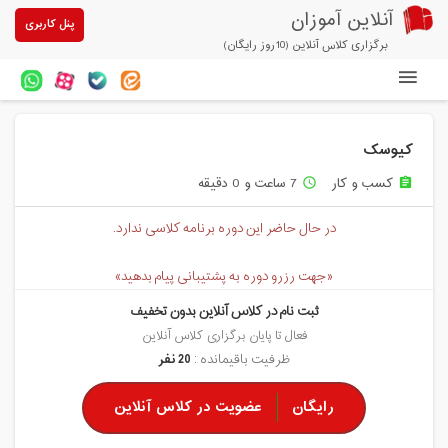
آنلاین آموزان
پنل کاربری
برگزاری کلاس آنلاین (10روز رایگان)
دوره های آنلاین
کیوسک
آزمون های آنلاین
کسب و کار
7 ساعت و 0 دقیقه
access_time
assignment
مقالات آنلاین آموزان
در حال حاضر این دوره برنامه کلاسی ندارد.
خرید سرویس کلاس آنلاین
«جهت رزرو دوره به پشتیبانی پیام بدهید»
پیشنهادهای ویژه
ثبت نام در کلاس آنلاین بدون تخفیف
تخفیفهای مشارکتی
فعال تا پایان برگزاری کلاس آنلاین
ظرفیت باقیمانده :
20 نفر
درباره ما
رایگان
عضویت در کلاس آنلاین