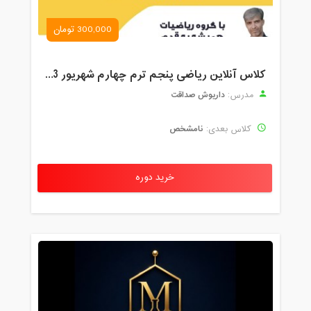
300,000 تومان
کلاس آنلاین ریاضی پنجم ترم چهارم شهریور 1403
داریوش صداقت
مدرس:
نامشخص
کلاس بعدی:
خرید دوره