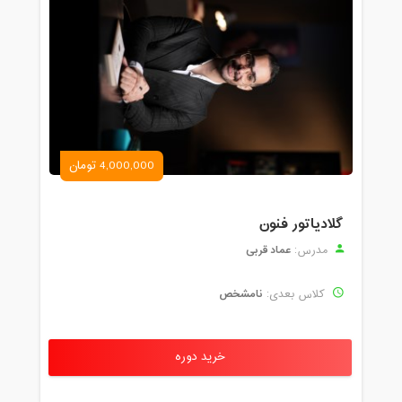
4,000,000 تومان
گلادیاتور فنون
عماد قربی
مدرس:
نامشخص
کلاس بعدی:
خرید دوره