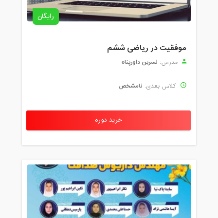
رایگان
موفقیت در ریاضی ششم
نسرین داورپناه
مدرس:
نامشخص
کلاس بعدی:
خرید دوره