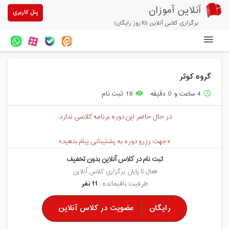
آنلاین آموزان
پنل کاربری
برگزاری کلاس آنلاین (10روز رایگان)
دوره های آنلاین
گروه کوثر
آزمون های آنلاین
4 ساعت و 0 دقیقه
19 ثبت نام
remove_red_eye
access_time
مقالات آنلاین آموزان
در حال حاضر این دوره برنامه کلاسی ندارد.
خرید سرویس کلاس آنلاین
«جهت رزرو دوره به پشتیبانی پیام بدهید»
پیشنهادهای ویژه
ثبت نام در کلاس آنلاین بدون تخفیف
تخفیفهای مشارکتی
فعال تا پایان برگزاری کلاس آنلاین
ظرفیت باقیمانده :
11 نفر
درباره ما
رایگان
عضویت در کلاس آنلاین