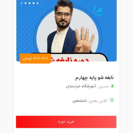
600,000 تومان
نابغه شو پایه چهارم
آموزشگاه خردمندان
مدرس:
نامشخص
کلاس بعدی:
خرید دوره