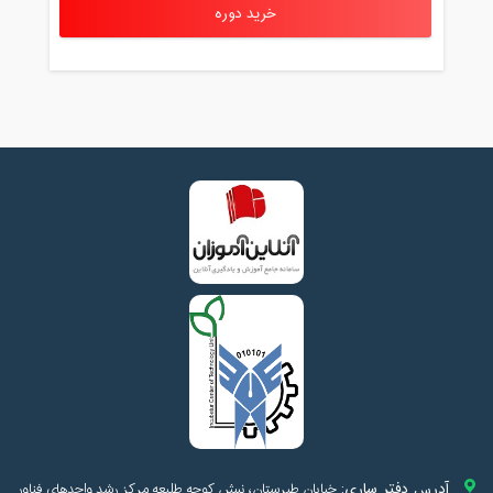
خرید دوره
آدرس دفتر ساری:
خیابان طبرستان، نبش کوچه طلیعه مرکز رشد واحدهای فناور