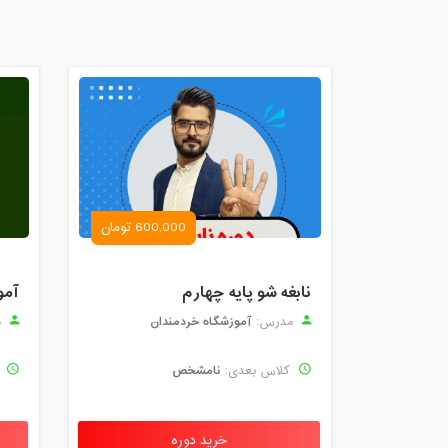
600,000 تومان
نابغه شو پایه چهارم
آمو
آموزشگاه خردمندان
مدرس:
م
نامشخص
کلاس بعدی:
ک
خرید دوره