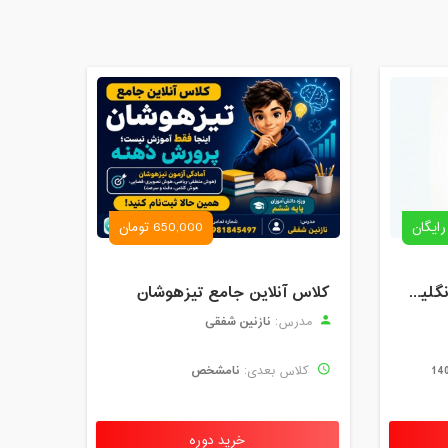
رایگان
650,000 تومان
رزرو استاد خصوصی زبان انگلیسی | کلاس یک‌نفره با زهرا اسفندیاری + مشاوره رایگان
کلاس آنلاین جامع تیزهوشان
نازنین شفقی
مدرس:
نامشخص
کلاس بعدی:
خرید دوره