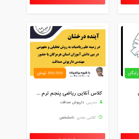
رایگان
300,000 تومان
کلاس آنلاین ریاضی پنجم ترم چهارم شهریور 1403
داریوش صداقت
مدرس:
نامشخص
کلاس بعدی: