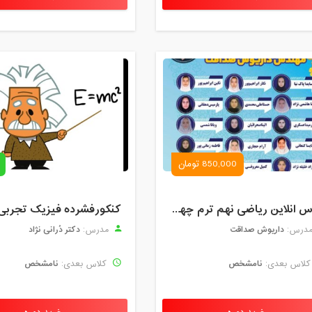
850,000 تومان
کلاس انلاین ریاضی نهم ترم چهارم مهر 1404
کنکورفشرده فیزیک تجربی
داریوش صداقت
دکتر دُرانی نژاد
درس:
مدرس:
نامشخص
نامشخص
لاس بعدی:
کلاس بعدی: