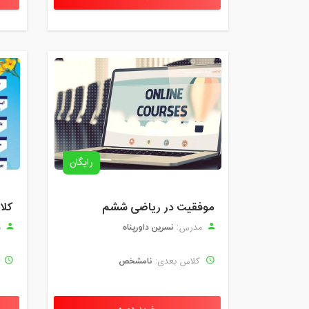
رایگان
موفقیت در ریاضی ششم
نسرین داورپناه
مدرس:
م
نامشخص
کلاس بعدی:
ک