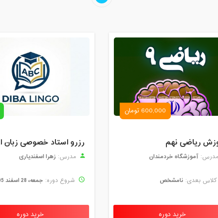
600,000 تومان
زش ریاضی نهم
آموزشگاه خردمندان
زهرا اسفندیاری
درس:
مدرس:
نامشخص
جمعه، 28 اسفند 1405
لاس بعدی:
شروع دوره:
خرید دوره
خرید دوره