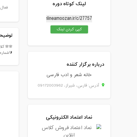
لینک کوتاه دوره
فعال 
کپی کردن لینک
توضیحا
🌸🌸 کلا
🔰شماره کارت: ۶۰۳۷۹۹۸۱۵۶۷۶۲۸۲۴ به نام زهرا غلامی لطفاً عکس وا
درباره برگزار کننده
خانه شعر و ادب فارسی
آدرس: فارس، شيراز، 09172003962
نماد اعتماد الکترونیکی