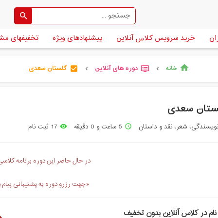
ان
خرید سرویس کلاس آنلاین
پیشنهادهای ویژه
تخفیفهای مش
خانه
دوره های آنلاین
گلستان سعدی
home
check_box
dvr
chevron_left
chevron_left
ستان سعدی
ویسندگی، شعر، نقد و داستان
5 ساعت و 0 دقیقه
17 ثبت نام
remove_red_eye
access_time
در حال حاضر این دوره برنامه کلاسی 
«جهت رزرو دوره به پشتیبانی پیام 
نام در کلاس آنلاین بدون تخفیف