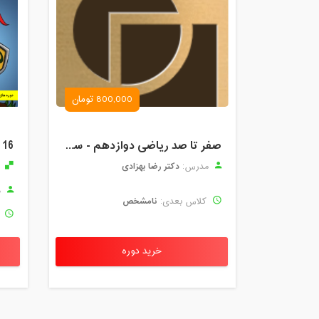
800,000 تومان
صفر تا صد ریاضی دوازدهم - سال تحصیلی 1403-1402
دکتر رضا بهزادی
مدرس:
آ
م
نامشخص
کلاس بعدی:
ک
خرید دوره