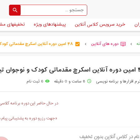
ان
خرید سرویس کلاس آنلاین
پیشنهادهای ویژه
تخفیفهای مش
ه
دوره های آنلاین
۴۸ امین دوره آنلاین اسکرچ مقدماتی کودک و [...]
check_box
dvr
chevron_left
chevron_left
ک (نمایندگی هرمزگان)
رم افزارها و برنامه نویسی
8 ساعت و 0 دقیقه
6 ثبت نام
remove_red_eye
access_time
در حال حاضر این دوره برنامه کلاسی 
«جهت رزرو دوره به پشتیبانی پیام 
نام در کلاس آنلاین بدون تخفیف