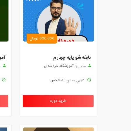
600,000 تومان
نابغه شو پایه چهارم
آمو
آموزشگاه خردمندان
مدرس:
م
نامشخص
کلاس بعدی:
ک
خرید دوره