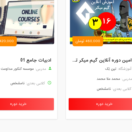
480,000 تومان
420,000 تومان
16 امین دوره آنلاین گیم میکر ترم 3 کودک و نوجوان تین تِک
ادبیات جامع 01
تین تِک
موسسه کنکور مداومت
موزشگاه:
مدرس:
محمد ملا محمد
درس:
نامشخص
کلاس بعدی:
نامشخص
لاس بعدی:
خرید دوره
خرید دوره