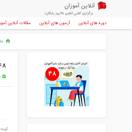
آنلاین آموزان
برگزاری کلاس آنلاین (10روز رایگان)
دوره های آنلاین
آزمون های آنلاین
مقالات آنلاین آموز
خان
home
۴۸ امین دوره آنلاین اسکرچ مقدماتی کودک و نوجوان تین ت
ن
assignment
ثبت 