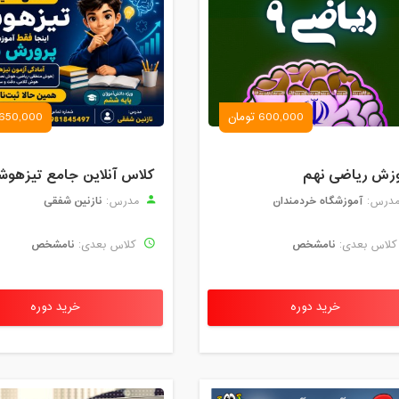
600,000 تومان
650,000 تومان
زش ریاضی نهم
کلاس آنلاین جامع تیزهوش
آموزشگاه خردمندان
نازنین شفقی
درس:
مدرس:
نامشخص
نامشخص
لاس بعدی:
کلاس بعدی:
خرید دوره
خرید دوره