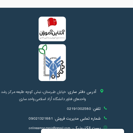
آدرس دفتر ساری:
خیابان طبرستان، نبش کوچه طلیعه مرکز رشد
واحدهای فناور دانشگاه آزاد اسلامی واحد ساری
تلفن:
02191302580
شماره تماس مدیریت فروش:
09021321881
پست الکترونیکی:
onlineamoozanir@gmail.com