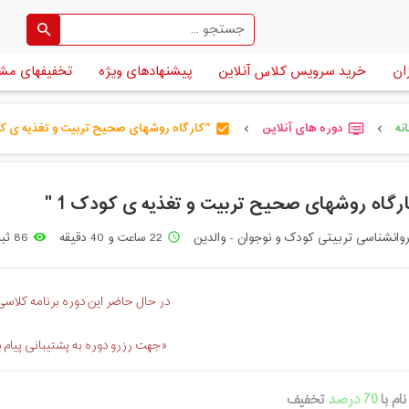
ان
خرید سرویس کلاس آنلاین
پیشنهادهای ویژه
تخفیفهای مش
نه
دوره های آنلاین
"کارگاه روشهای صحیح تربیت و تغذیه ی کود 
check_box
dvr
chevron_left
chevron_left
رگاه روشهای صحیح تربیت و تغذیه ی کودک 1 "
وانشناسی تربیتی کودک و نوجوان - والدین
22 ساعت و 40 دقیقه
86 ثبت نام
remove_red_eye
access_time
در حال حاضر این دوره برنامه کلاسی 
«جهت رزرو دوره به پشتیبانی پیام 
ام با
70 درصد
تخفیف