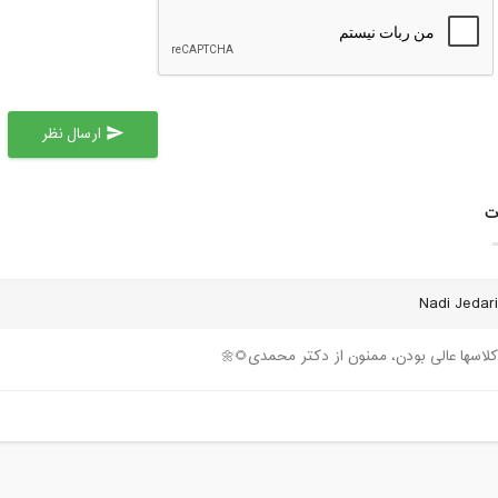
ارسال نظر
send
ت
Nadi Jedari
کلاسها عالی بودن، ممنون از دکتر محمدی🌻🌼