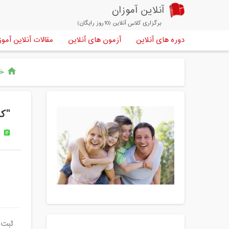
آنلاین آموزان
برگزاری کلاس آنلاین (10روز رایگان)
دوره های آنلاین
آزمون های آنلاین
مقالات آنلاین آموز
خا
home
"کا
ر
assignment
ثبت ن