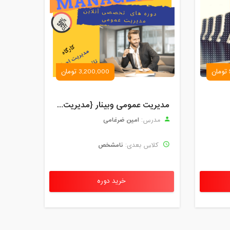
3,200,000 تومان
مدیریت عمومی وبینار {مدیریت اجرایی و تاثیرات تکنولوژی}
امین ضرغامی
مدرس:
نامشخص
کلاس بعدی:
خرید دوره