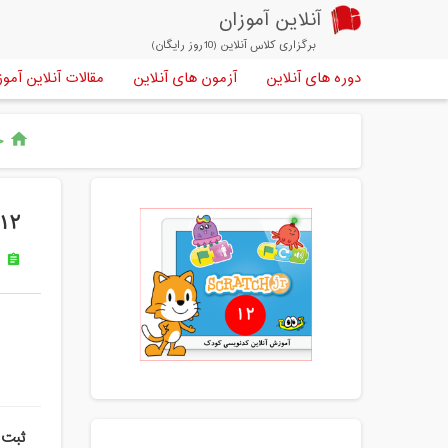
آنلاین آموزان
برگزاری کلاس آنلاین (10روز رایگان)
دوره های آنلاین
آزمون های آنلاین
مقالات آنلاین آموز
خا
home
۱۲ امین دوره آنلاین اسکرچ جونیور مقدماتی کودک و نوجوان تین تِک
س
assignment
ثبت 