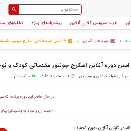
ان
خرید سرویس کلاس آنلاین
پیشنهادهای ویژه
تخفیفهای مش
نه
دوره های آنلاین
۱۲ امین دوره آنلاین اسکرچ جونیور مقدمات [...]
check_box
dvr
chevron_left
chevron_left
ایر آموزشها - کودکان و نوجوانان
9 ساعت و 0 دقیقه
6 ثبت نام
remove_red_eye
access_time
در حال حاضر این دوره برنامه کلاسی 
«جهت رزرو دوره به پشتیبانی پیام 
نام در کلاس آنلاین بدون تخفیف