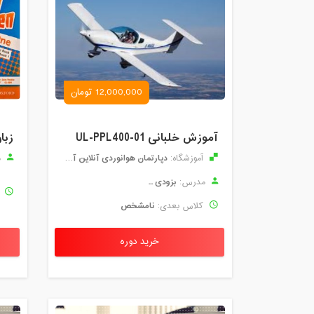
12,000,000 تومان
آموزش خلبانی UL-PPL400-01
زبا
دپارتمان هوانوردی آنلاین آموزان
آموزشگاه:
م
بزودی ...
مدرس:
ک
نامشخص
کلاس بعدی:
خرید دوره