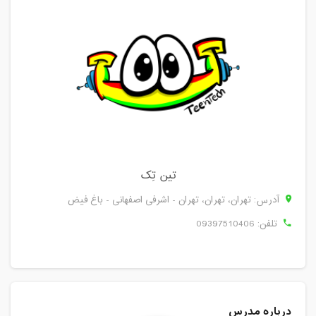
تین تِک
آدرس: تهران، تهران، تهران - اشرفی اصفهانی - باغ فیض
تلفن:
09397510406
درباره مدرس