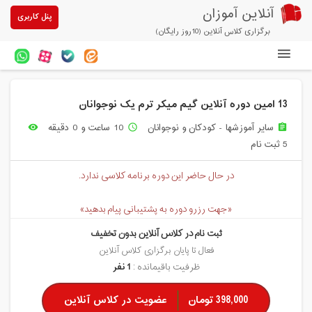
آنلاین آموزان
پنل کاربری
برگزاری کلاس آنلاین (10روز رایگان)
دوره های آنلاین
13 امین دوره آنلاین گیم میکر ترم یک نوجوانان
آزمون های آنلاین
سایر آموزشها - کودکان و نوجوانان
10 ساعت و 0 دقیقه
remove_red_eye
access_time
assignment
مقالات آنلاین آموزان
5 ثبت نام
خرید سرویس کلاس آنلاین
در حال حاضر این دوره برنامه کلاسی ندارد.
پیشنهادهای ویژه
«جهت رزرو دوره به پشتیبانی پیام بدهید»
تخفیفهای مشارکتی
ثبت نام در کلاس آنلاین بدون تخفیف
درباره ما
فعال تا پایان برگزاری کلاس آنلاین
ظرفیت باقیمانده :
1 نفر
398,000 تومان
عضویت در کلاس آنلاین