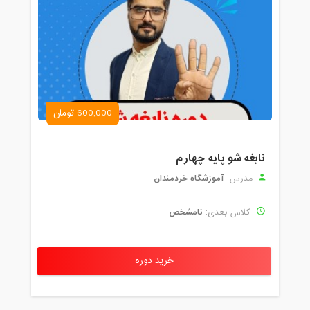
600,000 تومان
نابغه شو پایه چهارم
آموزشگاه خردمندان
مدرس:
نامشخص
کلاس بعدی:
خرید دوره