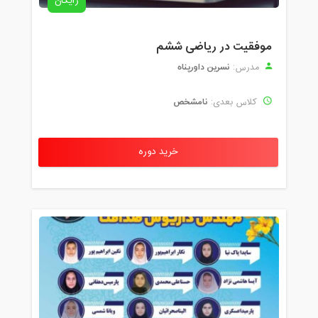
رایگان
موفقیت در ریاضی ششم
نسرین داورپناه
مدرس:
نامشخص
کلاس بعدی:
خرید دوره