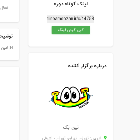
لینک کوتاه دوره
فعال 
کپی کردن لینک
توضیحا
34-امین-دوره-اسکرچ-پیشرفته-کودک-و-نوجوان
درباره برگزار کننده
تین تِک
آدرس: تهران، تهران، تهران - اشرفی