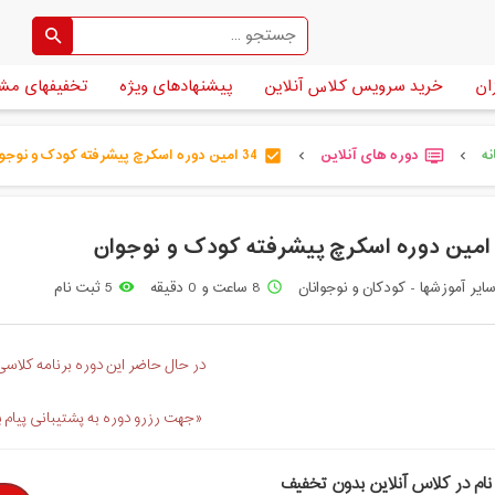
ان
خرید سرویس کلاس آنلاین
پیشنهادهای ویژه
تخفیفهای مش
ه
دوره های آنلاین
34 امین دوره اسکرچ پیشرفته کودک و نوجوان [...]
check_box
dvr
chevron_left
chevron_left
ایر آموزشها - کودکان و نوجوانان
8 ساعت و 0 دقیقه
5 ثبت نام
remove_red_eye
access_time
در حال حاضر این دوره برنامه کلاسی 
«جهت رزرو دوره به پشتیبانی پیام 
نام در کلاس آنلاین بدون تخفیف