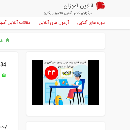
آنلاین آموزان
برگزاری کلاس آنلاین (10روز رایگان)
دوره های آنلاین
آزمون های آنلاین
مقالات آنلاین آموز
خان
home
34 امین دوره اسکرچ پیشرفته کودک و نوجوان
س
assignment
ثبت 