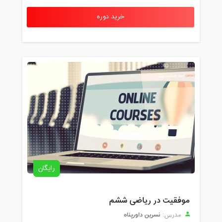
خرید دوره
رایگان
موفقیت در ریاضی ششم
نسرین داورپناه
مدرس: