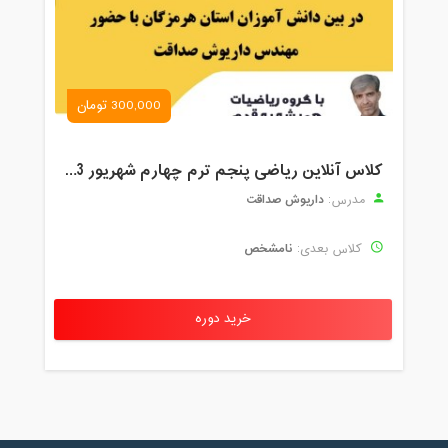
300,000 تومان
کلاس آنلاین ریاضی پنجم ترم چهارم شهریور 1403
داریوش صداقت
مدرس:
نامشخص
کلاس بعدی:
خرید دوره