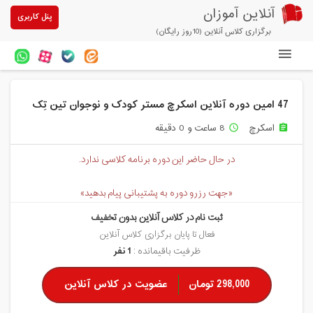
آنلاین آموزان
پنل کاربری
برگزاری کلاس آنلاین (10روز رایگان)
دوره های آنلاین
47 امین دوره آنلاین اسکرچ مستر کودک و نوجوان تین تِک
آزمون های آنلاین
اسکرچ
8 ساعت و 0 دقیقه
access_time
assignment
مقالات آنلاین آموزان
در حال حاضر این دوره برنامه کلاسی ندارد.
خرید سرویس کلاس آنلاین
«جهت رزرو دوره به پشتیبانی پیام بدهید»
پیشنهادهای ویژه
ثبت نام در کلاس آنلاین بدون تخفیف
تخفیفهای مشارکتی
فعال تا پایان برگزاری کلاس آنلاین
ظرفیت باقیمانده :
1 نفر
درباره ما
298,000 تومان
عضویت در کلاس آنلاین