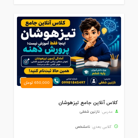
650,000 تومان
کلاس آنلاین جامع تیزهوشان
نازنین شفقی
مدرس:
نامشخص
کلاس بعدی: