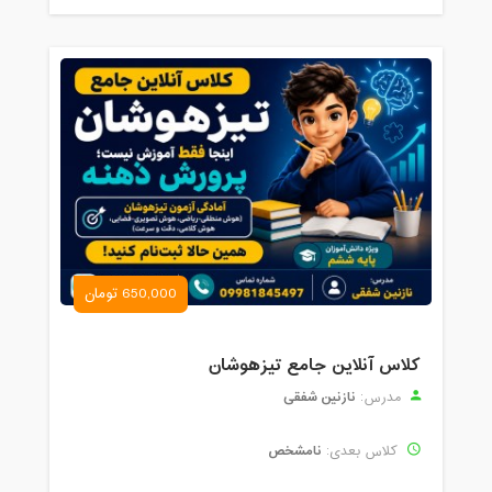
650,000 تومان
کلاس آنلاین جامع تیزهوشان
نازنین شفقی
مدرس:
نامشخص
کلاس بعدی: