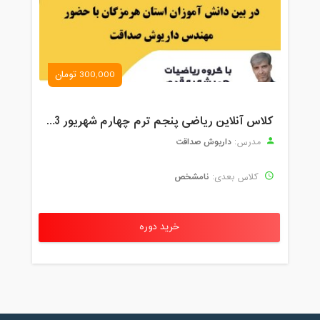
300,000 تومان
کلاس آنلاین ریاضی پنجم ترم چهارم شهریور 1403
داریوش صداقت
مدرس:
نامشخص
کلاس بعدی:
خرید دوره