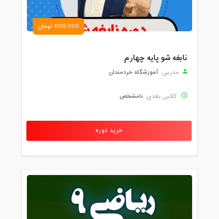
600,000 تومان
نابغه شو پایه چهارم
آموزشگاه خردمندان
مدرس:
نامشخص
کلاس بعدی:
خرید دوره