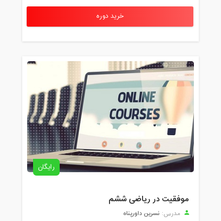
خرید دوره
رایگان
موفقیت در ریاضی ششم
نسرین داورپناه
مدرس: