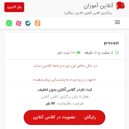
آنلاین آموزان
پنل کاربری
برگزاری کلاس آنلاین (10روز رایگان)
دوره های آنلاین
procast
آزمون های آنلاین
2 ساعت و 0 دقیقه
11 ثبت نام
remove_red_eye
access_time
مقالات آنلاین آموزان
در حال حاضر این دوره برنامه کلاسی ندارد.
خرید سرویس کلاس آنلاین
«جهت رزرو دوره به پشتیبانی پیام بدهید»
پیشنهادهای ویژه
ثبت نام در کلاس آنلاین بدون تخفیف
تخفیفهای مشارکتی
فعال تا پایان برگزاری کلاس آنلاین
ظرفیت باقیمانده :
89 نفر
درباره ما
رایگان
عضویت در کلاس آنلاین