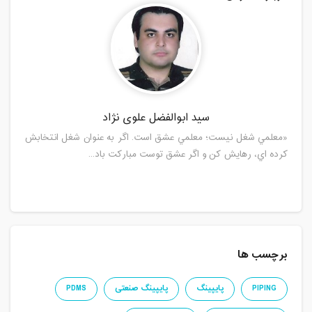
سید ابوالفضل علوی نژاد
«معلمي شغل نيست؛ معلمي عشق است. اگر به عنوان شغل انتخابش
کرده اي، رهايش کن و اگر عشق توست مبارکت باد...
برچسب ها
PIPING
پایپینگ
پایپینگ صنعتی
PDMS