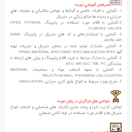
سرفصل آموزشي دوره
1- آشنايي با فلزات خالص و آلياژها و خواص مکانيکي و عمليات هاي
حرارتي و پديده ها متالورژيکي در متريال
2-آشنایی با اقلام مورد استفاده در پایپینگ PIPES, FITTINGS,
FLANGES, VALVES…
3- آشنایی با استانداردهای و کد هاي متریال در پایپینگ ASME,
ASTM, API…
4- آشنایی بامدارک تولید شده در بخش متریال و جزییات تهیه
آنها PIPING MATERIAL SPEC,PAINT SPEC,INSULATION SPEC
5- آشنایی با مدارک مرتبط با خرید اقلام پایپینگ و روش های ارتباط با
سازندگان MTO, MR.VDC, TBE, PO…
6- آشنایی با نحوه انتخاب مواد و محاسبات MATERIAL
SELECTION,WALL THICKNESS CALCULATION
7- شرح موارد مربوط به انواع عایق کاری حرارتی (INSULATION)
توانایی های فراگیران در پایان دوره
توانایی کاربرد اجرا و پیاده سازی تکنیک های شناسایی و انتخاب انواع
متريال ها و اقلام مورد استفاده در لوله کشي صنعتي