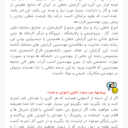
توجه قرار می گیرد.این گرایش شغلی در ایران که منابع عظیمی از
نفت و گاز را داراست بسیار مورد نیاز و توجه می باشد، این امر باعث
شده است که علاوه برامکان کسب درآمد بالا، فرصت شغلی زیادی را
پیش روی مهندسین قراردهد.
تنوع شغلی زیاد و نیاز های متنوع کارفرمایان در صنایع مختلف نظیر
نفت .گاز ، پتروشیمی و پالایشگاه ، نیروگاه و دیگر کارخانه ها حتی
صنایع غذائی به این گرایش شغلی و همچنین با دیسیپلین بودن این
رشته باعث جذابیت و علاقمندی مهندسین گرایش های مختلف گشته
است. این گرایش بر خلاف تصور دانشجویان فارغ التحصیل شده
مخصوص رشته ای خاص از مهندسی در دانشگاه ها نبوده و بصورت
مهارت تخصصی باید از سوی مهندسین کسب گردد. بطور کلی جامعه
مهندسینی که قابلیت ورود به این عرصه شغلی را دارا هستند میتوان
در مهندسی مکانیک، شیمی و مواد دانست.
پیشنهاد وب سایت آنلاین آموزان به شما
اگر از آن دسته از آدمهایی هستید که هر کاری را خودتان باید تجربه
کنید و یاد بگیرید باید بگوییم این بسیار خوب است اما شما همیشه
عقب خواهید ماند! اگر ترجیح می دهید آشنايي با انواع متريال ها و
اقلام مورد استفاده در پایپینگ را خودتان با آموزش های پراکنده و
حتی رایگان موجود در اینترنت یاد بگیرید و در حین کار تجربه کسب
کنید علاوه بر زمان زیادی که از دست خواهید داد، اعتبار خود را با