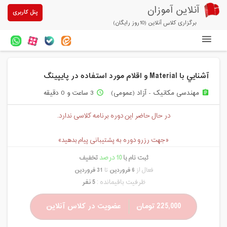
آنلاین آموزان
پنل کاربری
برگزاری کلاس آنلاین (10روز رایگان)
دوره های آنلاین
آشنايي با Material و اقلام مورد استفاده در پايپينگ
آزمون های آنلاین
مهندسی مکانیک - آزاد (عمومی)
3 ساعت و 0 دقیقه
access_time
assignment
مقالات آنلاین آموزان
در حال حاضر این دوره برنامه کلاسی ندارد.
خرید سرویس کلاس آنلاین
«جهت رزرو دوره به پشتیبانی پیام بدهید»
پیشنهادهای ویژه
ثبت نام با
10 درصد
تخفیف
تخفیفهای مشارکتی
فعال از
6 فروردین
تا
31 فروردین
ظرفیت باقیمانده :
5 نفر
درباره ما
225,000 تومان
عضویت در کلاس آنلاین