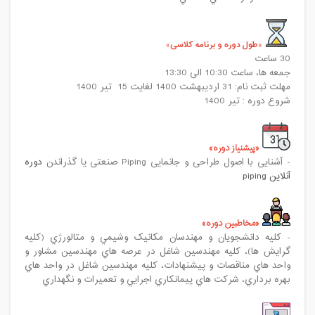
طول دوره و برنامه کلاسی
30 ساعت
جمعه ها، ساعت 10:30 الی 13:30
مهلت ثبت نام: 31 اردیبهشت 1400 لغایت 15 تیر 1400
شروع دوره : تیر 1400
پیشنیاز دوره
- آشنایی با اصول طراحی و جانمایی Piping صنعتی یا گذراندن
دوره
آنلاین piping
مخاطبین دوره
- کلیه دانشجويان و مهندسان مکانيک وشيمي و متالورژي (کليه
گرايش ها)، کليه مهندسين شاغل در عرصه هاي مهندسين مشاور و
واحد هاي مناقصات و پيشنهادات، کليه مهندسین شاغل در واحد هاي
بهره برداري، شرکت هاي پيمانکاري اجرایي و تعميرات و نگهداري