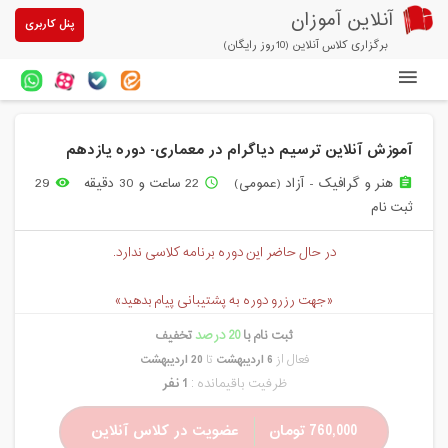
آنلاین آموزان
پنل کاربری
برگزاری کلاس آنلاین (10روز رایگان)
دوره های آنلاین
آموزش آنلاین ترسیم دیاگرام در معماری- دوره یازدهم
آزمون های آنلاین
هنر و گرافیک - آزاد (عمومی)
22 ساعت و 30 دقیقه
29
remove_red_eye
access_time
assignment
مقالات آنلاین آموزان
ثبت نام
خرید سرویس کلاس آنلاین
در حال حاضر این دوره برنامه کلاسی ندارد.
پیشنهادهای ویژه
«جهت رزرو دوره به پشتیبانی پیام بدهید»
تخفیفهای مشارکتی
ثبت نام با
20 درصد
تخفیف
درباره ما
فعال از
6 اردیبهشت
تا
20 اردیبهشت
ظرفیت باقیمانده :
1 نفر
760,000 تومان
عضویت در کلاس آنلاین