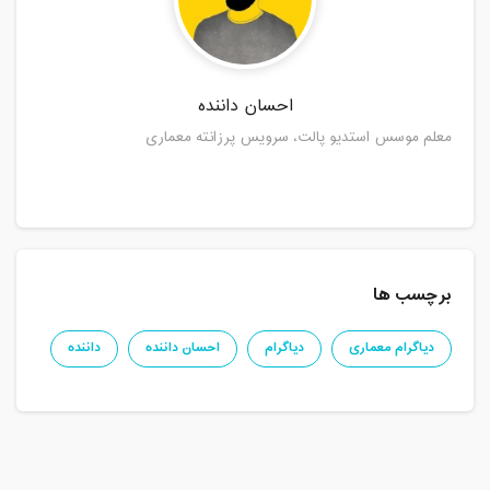
احسان داننده
معلم موسس استدیو پالت، سرویس پرزانته معماری
برچسب ها
دیاگرام معماری
دیاگرام
احسان داننده
داننده