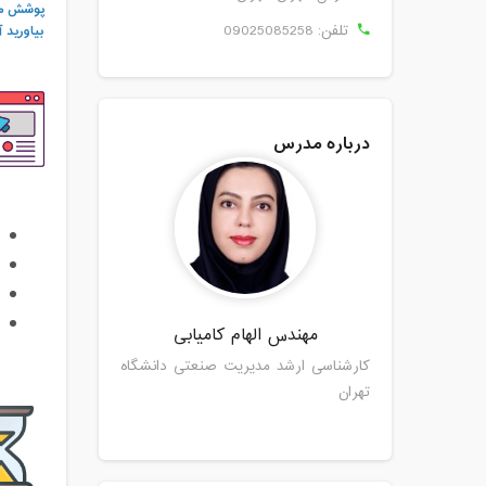
پوشش می‌
تلفن:
09025085258
بیاورید 
درباره مدرس
مهندس الهام کامیابی
کارشناسی ارشد مدیریت صنعتی دانشگاه
تهران