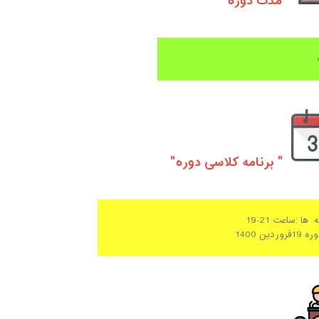
" مدت دوره"
" برنامه کلاسی دوره"
 ها :
ساعت 21-
19
دین 1400