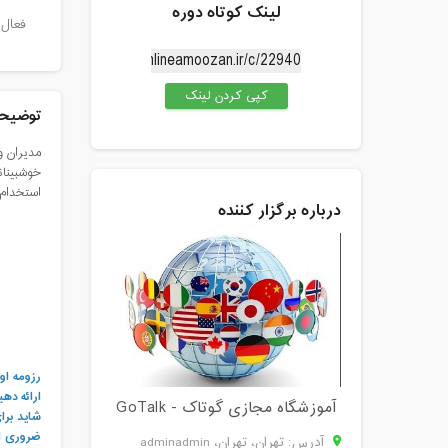
لینک کوتاه دوره
فعال 
کپی کردن لینک
توضیحا
استخدام 
درباره برگزار کننده
رزومه ا
ارائه ده
آموزشگاه مجازی گوتاک - GoTalk
شاید برا
ضروری اس
آدرس: تهران، تهران، adminadmin