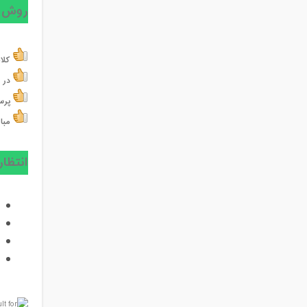
روش 
کلاس
در ب
پرس
مباح
انتظار