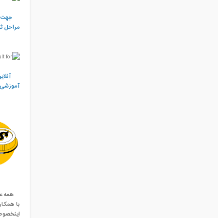
جهت ثبت 
مراحل ثب
آنلاین
آموزشی آ
همه علاق
با همکا
اینخصوص 