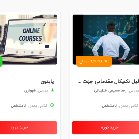
1,200,000 تومان
تحلیل تکنیکال مقدماتی جهت ورود به بازار های مالی (رمز ارز و فارکس )
پایتون
رضا سمیعی خطیبانی
شهبازی
درس:
مدرس:
نامشخص
نامشخص
لاس بعدی:
کلاس بعدی:
خرید دوره
خرید دوره