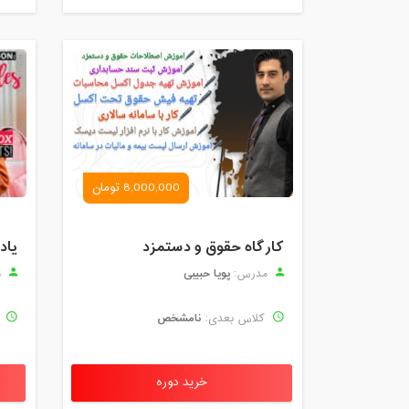
8,000,000 تومان
کارگاه حقوق و دستمزد
یاد
پویا حبیبی
مدرس:
م
نامشخص
کلاس بعدی:
ک
خرید دوره