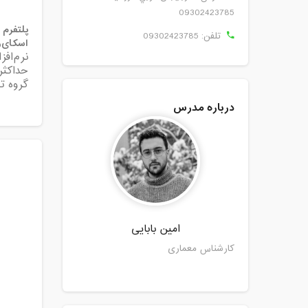
09302423785
پلتفرم 
تلفن:
09302423785
اسکای‌ر
نرم‌افز
حداکثر
گروه ت
درباره مدرس
امین بابایی
کارشناس معماری