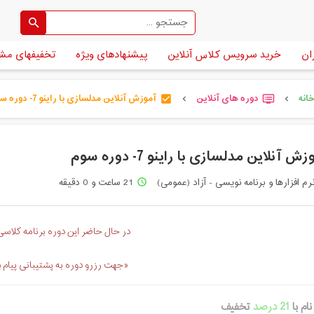
ان
خرید سرویس کلاس آنلاین
پیشنهادهای ویژه
تخفیفهای مش
انه
دوره های آنلاین
آموزش آنلاین مدلسازی با راینو 7- دوره سو [...]
check_box
dvr
chevron_left
chevron_left
ش آنلاین مدلسازی با راینو 7- دوره سوم
رم افزارها و برنامه نویسی - آزاد (عمومی)
21 ساعت و 0 دقیقه
access_time
در حال حاضر این دوره برنامه کلاسی 
«جهت رزرو دوره به پشتیبانی پیام 
ام با
21 درصد
تخفیف