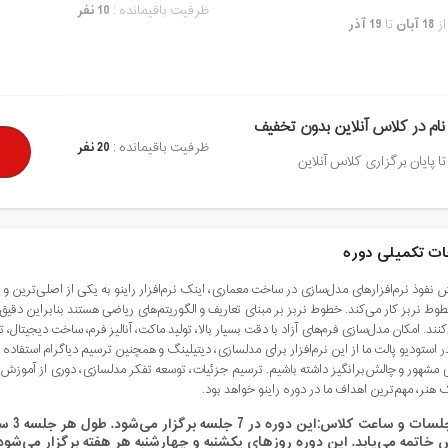
ظرفیت باقیمانده :
10 نفر
از
18 آبان
تا
19 آذر
نام در کلاس آنلاین بدون تخفیف
ظرفیت باقیمانده :
20 نفر
تا پایان برگزاری کلاس آنلاین
ت تکمیلی دوره
 نفوذ نرم‌افزارهای مدل‌سازی در ساخت معماری، اینک نرم‌افزار راینو به یکی از اصلی‌ترین و
طوط نربز کار می‌کند. خطوط نربز بر مبنای تعاریف و الگوریتم‌های ریاضی هستند بنابراین دقیق
ند. امکان مدل‌سازی فرم‌های آزاد با دقت بسیار بالا، تولید ماکت، آنالیز فرم، ساخت دیجیتال، 
 استودیو پالت ما از این نرم‌افزار برای مدلسازی، دیتیلینگ و همچنین ترسیم دیاگرام استفاده
ی مشهور و چالش‌برانگیز داشته باشیم. ترسیم جزئیات، توسعه تفکر مدلسازی، دوری از آموزش ا
 هنر، مهم‌ترین اهداف ما در دوره راینو خواهد بود.
جلسات و ساعت کلاس:
​این دوره در
7 جلسه
برگزار می‌شود. طول هر جلسه
3 ساعت
یکشنبه
و
چهارشنبه
هر هفته برگزار می‌شود