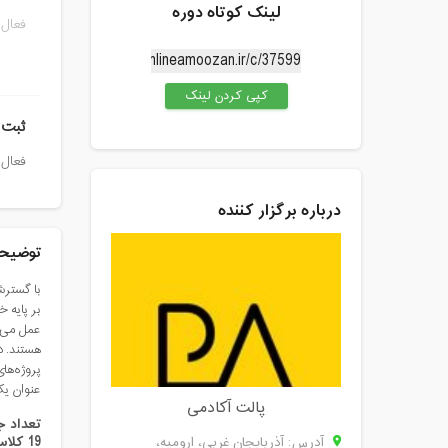
لینک کوتاه دوره
فعال 
کپی کردن لینک
ثبت 
فعال 
درباره برگزار کننده
توضیحا
با گسترش
بر پایه خ
عمل می‌کن
هستند. در
پروژه‌ها
عنوان یک
پالت آکادمی
تعداد 
19 کلاس خاتمه می‌یابد. این دوره روز‌های
آدرس: آذربايجان غربي، اروميه،