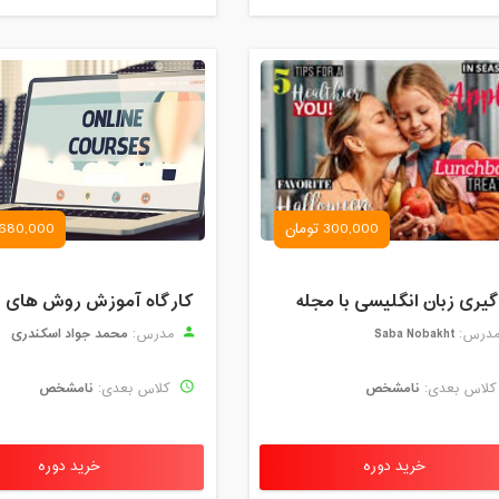
300,000 تومان
680,000 تومان
گیری زبان انگلیسی با مجله
Saba Nobakht
محمد جواد اسکندری
درس:
مدرس:
نامشخص
نامشخص
لاس بعدی:
کلاس بعدی:
خرید دوره
خرید دوره