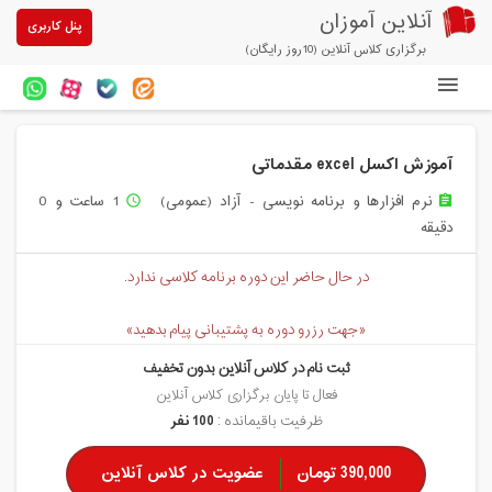
آنلاین آموزان
پنل کاربری
برگزاری کلاس آنلاین (10روز رایگان)
دوره های آنلاین
آموزش اکسل excel مقدماتی
آزمون های آنلاین
نرم افزارها و برنامه نویسی - آزاد (عمومی)
1 ساعت و 0
access_time
assignment
مقالات آنلاین آموزان
دقیقه
خرید سرویس کلاس آنلاین
در حال حاضر این دوره برنامه کلاسی ندارد.
پیشنهادهای ویژه
«جهت رزرو دوره به پشتیبانی پیام بدهید»
تخفیفهای مشارکتی
ثبت نام در کلاس آنلاین بدون تخفیف
درباره ما
فعال تا پایان برگزاری کلاس آنلاین
ظرفیت باقیمانده :
100 نفر
390,000 تومان
عضویت در کلاس آنلاین