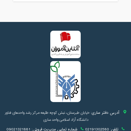
آدرس دفتر ساری:
خیابان طبرستان، نبش کوچه طلیعه مرکز رشد واحدهای فناور
دانشگاه آزاد اسلامی واحد ساری
تلفن:
02191302580
شماره تماس مدیریت فروش:
09021321881