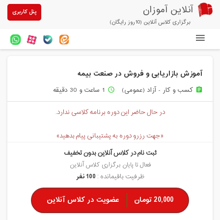
آنلاین آموزان
پنل کاربری
برگزاری کلاس آنلاین (10روز رایگان)
دوره های آنلاین
آموزش بازاریابی و فروش در صنعت بیمه
آزمون های آنلاین
کسب و کار - آزاد (عمومی)
1 ساعت و 30 دقیقه
access_time
assignment
مقالات آنلاین آموزان
در حال حاضر این دوره برنامه کلاسی ندارد.
خرید سرویس کلاس آنلاین
«جهت رزرو دوره به پشتیبانی پیام بدهید»
پیشنهادهای ویژه
ثبت نام در کلاس آنلاین بدون تخفیف
تخفیفهای مشارکتی
فعال تا پایان برگزاری کلاس آنلاین
ظرفیت باقیمانده :
100 نفر
درباره ما
20,000 تومان
عضویت در کلاس آنلاین