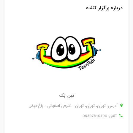
درباره برگزار کننده
تین تِک
آدرس: تهران، تهران، تهران - اشرفی اصفهانی - باغ فیض
تلفن:
09397510406