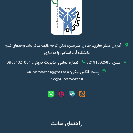
آدرس دفتر ساری:
خیابان طبرستان، نبش کوچه طلیعه مرکز رشد واحدهای فناور
دانشگاه آزاد اسلامی واحد ساری
تلفن:
02191302580
شماره تماس مدیریت فروش:
09021321881
پست الکترونیکی:
onlineamoozanir@gmail.com
info@onlineamoozan.ir
راهنمای سایت