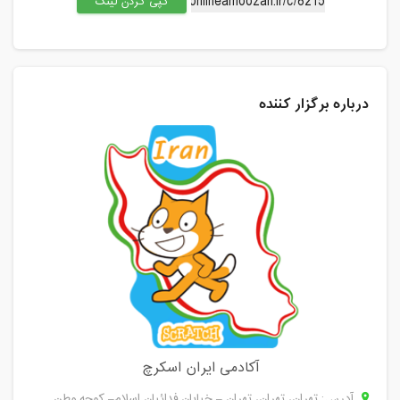
کپی کردن لینک
چهارشنبه، 9 مرداد 1398 / ساعت: 16:00 -
17:00
مدت کلاس : 01:00 ساعت
درباره برگزار کننده
آکادمی ایران اسکرچ
آدرس: تهران، تهران، تهران – خیابان فدائیان اسلام– کوچه وطن