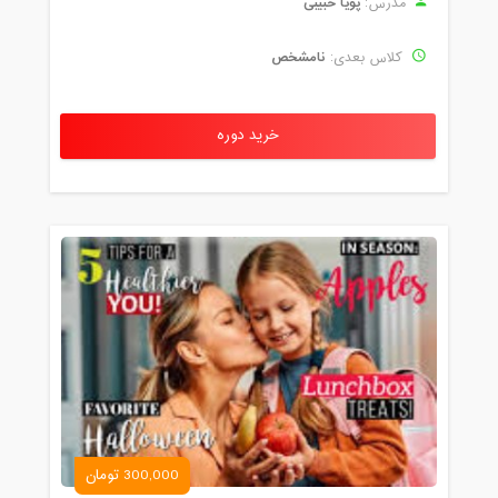
پویا حبیبی
مدرس:
نامشخص
کلاس بعدی:
خرید دوره
300,000 تومان