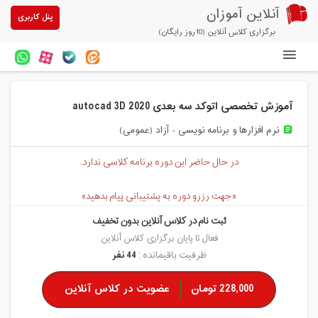
آنلاین آموزان
پنل کاربری
برگزاری کلاس آنلاین (10روز رایگان)
دوره های آنلاین
آموزش تخصصی اتوکد سه بعدی 2020 autocad 3D
آزمون های آنلاین
نرم افزارها و برنامه نویسی - آزاد (عمومی)
assignment
مقالات آنلاین آموزان
در حال حاضر این دوره برنامه کلاسی ندارد.
خرید سرویس کلاس آنلاین
«جهت رزرو دوره به پشتیبانی پیام بدهید»
پیشنهادهای ویژه
ثبت نام در کلاس آنلاین بدون تخفیف
تخفیفهای مشارکتی
فعال تا پایان برگزاری کلاس آنلاین
ظرفیت باقیمانده :
44 نفر
درباره ما
228,000 تومان
عضویت در کلاس آنلاین