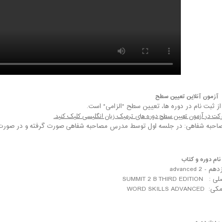
آزمون
آنلاین
تعیین سطح
از ثبت نام در دوره ها، تعیین سطح *الزامی* است.
 در آزمون تعیین سطح دوره های ترمیک زبان انگلیسی کلیک کنید.
احبه شفاهی: در جلسه اول توسط مدرس مصاحبه شفاهی صورت گرفته و در صورت نی
ام دوره و کتاب
 advanced 2
SUMMIT 2 B THIRD 
WORD SKILLS AD