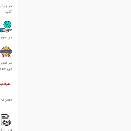
گ
در پایا
کنید.
د
در صورت ا
ض
در صورت
می شود و
مصرف ای