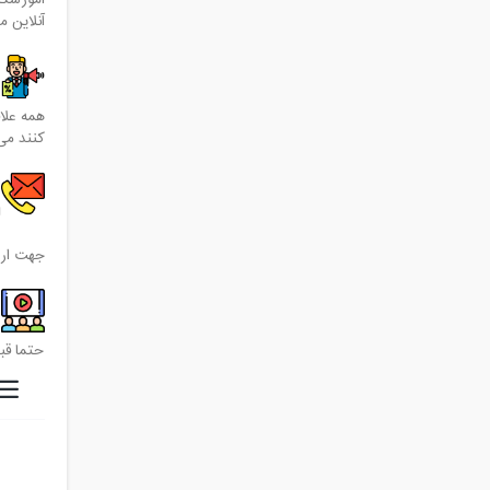
آموزشگا
آنلاین م
ف
همه علا
کنند می
ا
جهت ارتباط با کارش
حتما قب