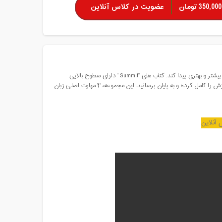
350,000 تومان
عضویت در کلاس آنلاین
زبان آموز می تواند بعد از اتمام آموزش Top Notch، همراه با کتاب های Summit بر زبان انگلیسی تسلط بیشتر و بهتری پیدا کند. کتاب های “Summit “ دارای سطوح بالایی
هستند، به همین دلیل باید یادگیری زبان انگلیسی را ابتدا با Top Notch شروع کنید و بعد با Summit آموزش را کامل کرده و به پایان برسانید. این مجموعه، ۴ مهارت اصلی زبان
آنلاین