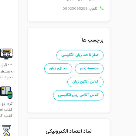
تلفن:
09025085258
برچسب ها
صفر تا صد زبان انگلیسی
*** قبل 
موسسه زبان
مجازی زبان
جهت شرکت
نحوه مص
کلاس آنلاین زبان
کلاس آنلاس زبان انگلیسی
ن
ترم دوازدهم -
کتاب اصلی : EDITION
کتاب کمکی: VANCED
نماد اعتماد الکترونیکی