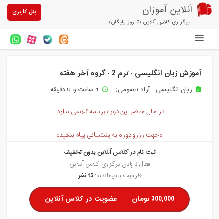
آنلاین آموزان
پنل کاربری
برگزاری کلاس آنلاین (10روز رایگان)
دوره های آنلاین
آموزش زبان انگلیسی - ترم 2 - گروه آخر هفته
آزمون های آنلاین
زبان انگلیسی - آزاد (عمومی)
4 ساعت و 0 دقیقه
access_time
assignment
مقالات آنلاین آموزان
در حال حاضر این دوره برنامه کلاسی ندارد.
خرید سرویس کلاس آنلاین
«جهت رزرو دوره به پشتیبانی پیام بدهید»
پیشنهادهای ویژه
ثبت نام در کلاس آنلاین بدون تخفیف
تخفیفهای مشارکتی
فعال تا پایان برگزاری کلاس آنلاین
ظرفیت باقیمانده :
15 نفر
درباره ما
300,000 تومان
عضویت در کلاس آنلاین