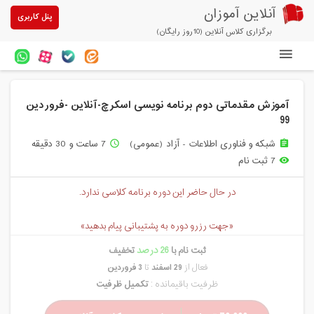
آنلاین آموزان
پنل کاربری
برگزاری کلاس آنلاین (10روز رایگان)
دوره های آنلاین
آموزش مقدماتی دوم برنامه نویسی اسکرچ-آنلاین -فروردین
آزمون های آنلاین
99
مقالات آنلاین آموزان
شبکه و فناوری اطلاعات - آزاد (عمومی)
7 ساعت و 30 دقیقه
access_time
assignment
7 ثبت نام
remove_red_eye
خرید سرویس کلاس آنلاین
در حال حاضر این دوره برنامه کلاسی ندارد.
پیشنهادهای ویژه
تخفیفهای مشارکتی
«جهت رزرو دوره به پشتیبانی پیام بدهید»
ثبت نام با
26 درصد
تخفیف
درباره ما
فعال از
29 اسفند
تا
3 فروردین
ظرفیت باقیمانده :
تکمیل ظرفیت