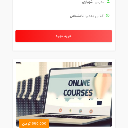
شهبازی
مدرس:
نامشخص
کلاس بعدی:
خرید دوره
680,000 تومان