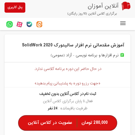
آنلاین آموزان
پنل کاربری
برگزاری کلاس آنلاین (10روز رایگان)
دوره های آنلاین
آموزش مقدماتی نرم افزار سالیدورک SolidWork 2020
آزمون های آنلاین
نرم افزارها و برنامه نویسی - آزاد (عمومی)
assignment
مقالات آنلاین آموزان
در حال حاضر این دوره برنامه کلاسی ندارد.
خرید سرویس کلاس آنلاین
«جهت رزرو دوره به پشتیبانی پیام بدهید»
پیشنهادهای ویژه
ثبت نام در کلاس آنلاین بدون تخفیف
تخفیفهای مشارکتی
فعال تا پایان برگزاری کلاس آنلاین
ظرفیت باقیمانده :
24 نفر
درباره ما
280,000 تومان
عضویت در کلاس آنلاین