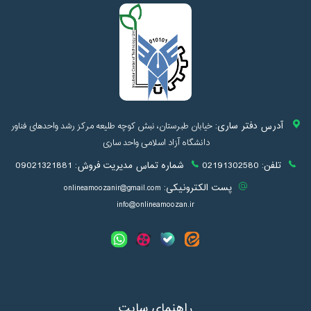
آدرس دفتر ساری:
خیابان طبرستان، نبش کوچه طلیعه مرکز رشد واحدهای فناور
دانشگاه آزاد اسلامی واحد ساری
تلفن:
02191302580
شماره تماس مدیریت فروش:
09021321881
پست الکترونیکی:
onlineamoozanir@gmail.com
info@onlineamoozan.ir
راهنمای سایت