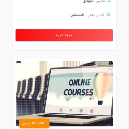
شهبازی
مدرس:
نامشخص
کلاس بعدی:
خرید دوره
680,000 تومان