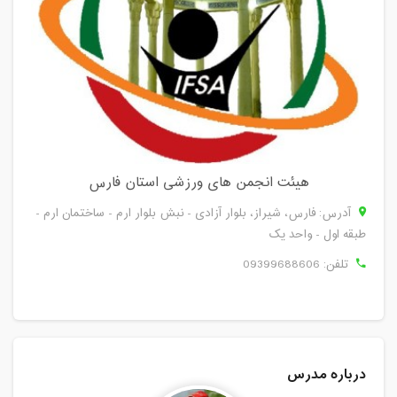
هیئت انجمن های ورزشی استان فارس
آدرس: فارس، شيراز، بلوار آزادی - نبش بلوار ارم - ساختمان ارم -
طبقه اول - واحد یک
تلفن:
09399688606
درباره مدرس