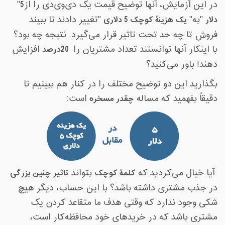
در این آزمایش، آنها توضیح قیمت یک دی‌وی‌دی را از
5
"
دلار
"
به
"
یک هزینۀ کوچک 5 دلاری
"
تغییر دادند تا ببیند
فروش تا چه حد تحت تاثیر قرار می‌گیرد. نتیجه چه بود؟
با اینکار آنها توانستند تعداد مشتریان را
20
درصد
افزایش
دهند! باور می‌کنید؟
بگذارید این دو توضیح مختلف را در کنار هم ببینیم تا
دقیقاً بفهمید که مساله
چقدر مسخره
است
:
آیا خیال می‌کردید که
کلمۀ کوچک
بتواند
تاثیر چنین بزرگی
در جذب مشتری داشته باشد؟ با این حساب، دیگر هیچ
شکی وجود ندارد که وقتی هدف ما متقاعد کردن یک
مشتری باشد که در خریدهای خود محافظه‌کار است،