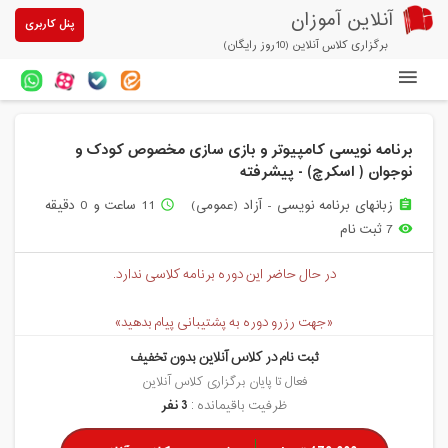
آنلاین آموزان
پنل کاربری
برگزاری کلاس آنلاین (10روز رایگان)
دوره های آنلاین
برنامه نویسی کامپیوتر و بازی سازی مخصوص کودک و
آزمون های آنلاین
نوجوان ( اسکرچ) - پیشرفته
مقالات آنلاین آموزان
زبانهای برنامه نویسی - آزاد (عمومی)
11 ساعت و 0 دقیقه
access_time
assignment
7 ثبت نام
remove_red_eye
خرید سرویس کلاس آنلاین
در حال حاضر این دوره برنامه کلاسی ندارد.
پیشنهادهای ویژه
تخفیفهای مشارکتی
«جهت رزرو دوره به پشتیبانی پیام بدهید»
ثبت نام در کلاس آنلاین بدون تخفیف
درباره ما
فعال تا پایان برگزاری کلاس آنلاین
ظرفیت باقیمانده :
3 نفر