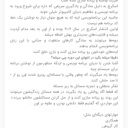
آمریکا نوشته و پیاده سازی شده است.
اسکرچ به دلیل سادگی و یادگیری سریعی که داره برای شروع ورود به
برنامه نویسی و مفاهیم دنیای کامپیوتر خیلی خوبه.
جالبیه این برنامه‌نویسی اینه که به هیچ عنوان نیاز به نوشتن یک خط
کد برنامه هم نیست
اولین انتشار اسکرچ در سال ۲۰۰۷ بوده و از اون به بعد مدام آپدیت
میشه و قابلیت‌های جدیدتری بهش اضافه میشه.
بچه‌ها میتونند به سادگی کارهای متفاوت و جذابی با این زبان
برنامه‌نویسی انجام بدهند.
ایده‌های خودشون رو پیاده سازی کنند و بازی خلق کنند.
دقیقا میشه بگید در انتهای این دوره چی میشه؟
آشنا شدن با دنیای برنامه نویسی و اینکه منظورمون از نوشتن برنامه
برای سیستم چیه.
بچه‌ها یاد میگیرند که چطور وقتی با مسئله‌ای روبرو شدند اون رو از ۰
تا صد حلش کنند.
تفکر منطقی و تجزیه مسائل به ریز مسئله
که قطعا اگه روالش رو یاد بگیرند در همه مسائل زندگیشون میتونند
این روند رو پیاده سازی کنند و از حل کردن مسائلشون حالشو ببرند؛)
این مواردی که گفتیم فقط دانشی بودن، و علاوه بر اون …
مهارتهای دیگه‌ای مثل؛
همکاری
کار گروهی