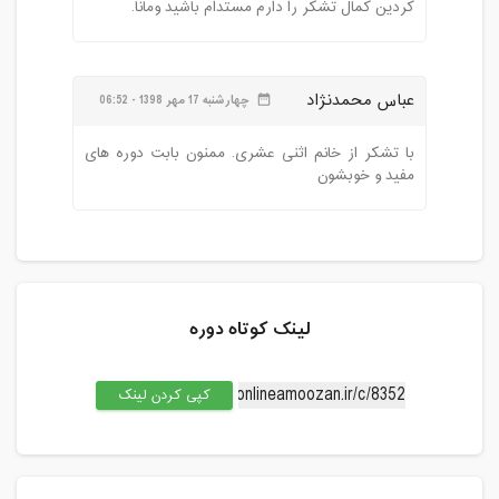
کردین کمال تشکر را دارم مستدام باشید ومانا.
عباس محمدنژاد
چهارشنبه 17 مهر 1398 - 06:52
date_range
با تشکر از خانم اثنی عشری. ممنون بابت دوره های
مفید و خوبشون
لینک کوتاه دوره
کپی کردن لینک