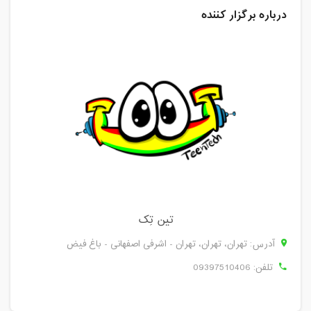
درباره برگزار کننده
تین تِک
آدرس: تهران، تهران، تهران - اشرفی اصفهانی - باغ فیض
تلفن:
09397510406