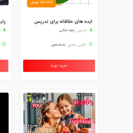
99,000 تومان
ایده های خلاقانه برای تدریس
پای
زهرا ملکی
مدرس:
م
نامشخص
کلاس بعدی:
ک
خرید دوره