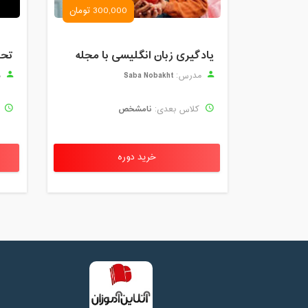
300,000 تومان
یادگیری زبان انگلیسی با مجله
Saba Nobakht
مدرس:
م
نامشخص
کلاس بعدی:
ک
خرید دوره