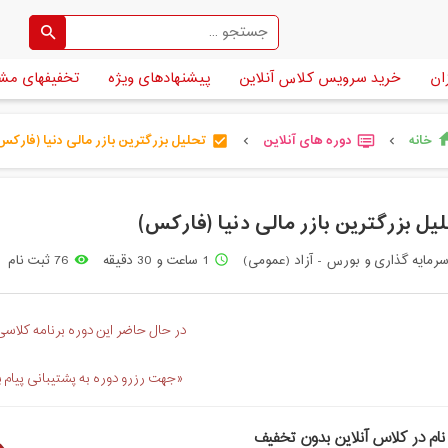
ان
خرید سرویس کلاس آنلاین
پیشنهادهای ویژه
تخفیفهای مش
خانه
دوره های آنلاین
تحلیل بزرگترین بازر مالی دنیا (فارکس
ho
check_box
dvr
chevron_left
chevron_left
یل بزرگترین بازر مالی دنیا (فارکس)
رمایه گذاری و بورس - آزاد (عمومی)
1 ساعت و 30 دقیقه
76 ثبت نام
remove_red_eye
access_time
در حال حاضر این دوره برنامه کلاسی 
«جهت رزرو دوره به پشتیبانی پیام 
نام در کلاس آنلاین بدون تخفیف