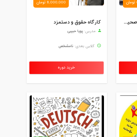
8,000,000 تومان
کارگاه آموزش روش های صحیح درس خواندن همراه با یادگیری بدون فراموشی
کارگاه حقوق و دستمزد
پویا حبیبی
مدرس:
نامشخص
کلاس بعدی:
خرید دوره