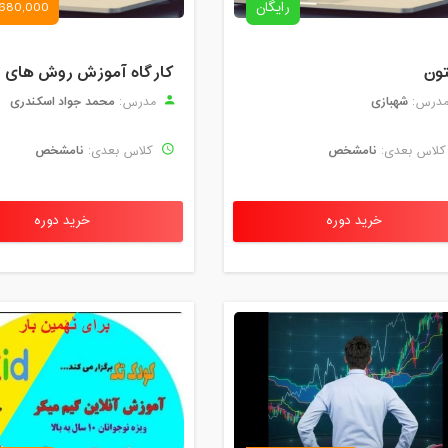
رایگان
680,000 تومان
تون
شهبازی
محمد جواد اسکندری
درس:
مدرس:
نامشخص
نامشخص
لاس بعدی:
کلاس بعدی:
خرید دوره
خرید دوره