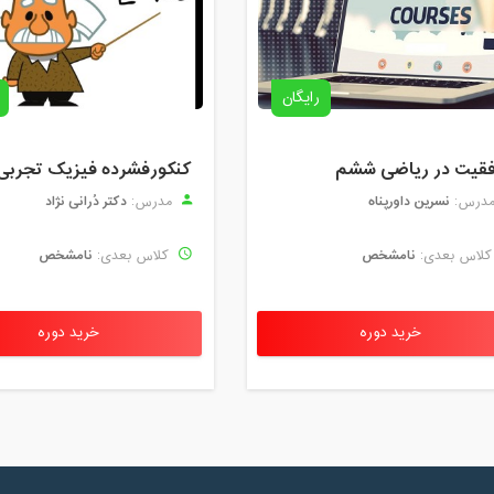
رایگان
قیت در ریاضی ششم
کنکورفشرده فیزیک تجربی
نسرین داورپناه
دکتر دُرانی نژاد
درس:
مدرس:
نامشخص
نامشخص
لاس بعدی:
کلاس بعدی:
خرید دوره
خرید دوره