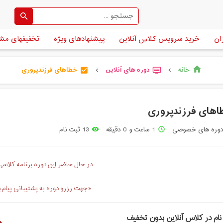
ان
خرید سرویس کلاس آنلاین
پیشنهادهای ویژه
تخفیفهای مش
خانه
دوره های آنلاین
خطاهای فرزندپروری
home
check_box
dvr
chevron_left
chevron_left
های فرزندپروری
وره های خصوصی
1 ساعت و 0 دقیقه
13 ثبت نام
remove_red_eye
access_time
در حال حاضر این دوره برنامه کلاسی 
«جهت رزرو دوره به پشتیبانی پیام 
نام در کلاس آنلاین بدون تخفیف