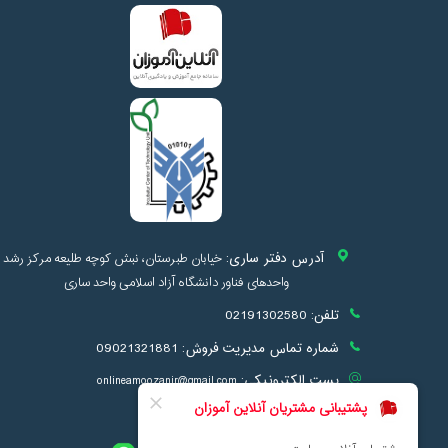
آدرس دفتر ساری:
خیابان طبرستان، نبش کوچه طلیعه مرکز رشد
واحدهای فناور دانشگاه آزاد اسلامی واحد ساری
تلفن:
02191302580
شماره تماس مدیریت فروش:
09021321881
پست الکترونیکی:
onlineamoozanir@gmail.com
info@onlineamoozan.ir