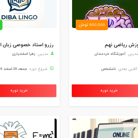
600,000 تومان
زش ریاضی نهم
آموزشگاه خردمندان
زهرا اسفندیاری
درس:
مدرس:
نامشخص
جمعه، 28 اسفند 1405
لاس بعدی:
شروع دوره:
خرید دوره
خرید دوره