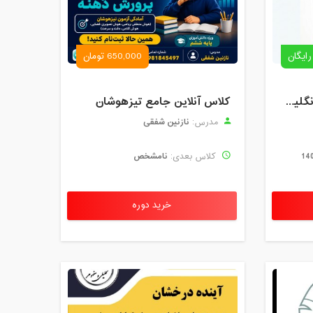
رایگان
650,000 تومان
رزرو استاد خصوصی زبان انگلیسی | کلاس یک‌نفره با زهرا اسفندیاری + مشاوره رایگان
کلاس آنلاین جامع تیزهوشان
نازنین شفقی
مدرس:
نامشخص
کلاس بعدی:
خرید دوره