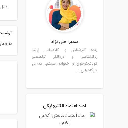
فعال 
توضیحا
سمیرا علی نژاد
دوره های
بنده کارشناس و کارشناس ارشد
روانشناسی و درمانگر تخصصی
کودک،نوجوان و خانواده هستم. مدرس
کارگاههایی د...
نماد اعتماد الکترونیکی