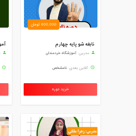
600,000 تومان
نابغه شو پایه چهارم
آمو
آموزشگاه خردمندان
مدرس:
م
نامشخص
کلاس بعدی:
ک
خرید دوره