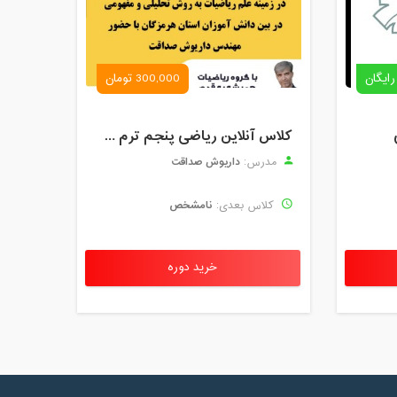
رایگان
300,000 تومان
کلاس آنلاین ریاضی پنجم ترم چهارم شهریور 1403
داریوش صداقت
مدرس:
نامشخص
کلاس بعدی:
خرید دوره