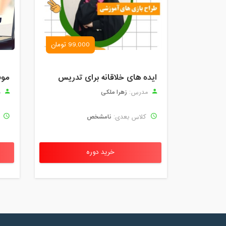
99,000 تومان
ایده های خلاقانه برای تدریس
موف
زهرا ملکی
مدرس:
م
نامشخص
کلاس بعدی:
ک
خرید دوره