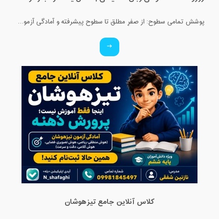
پوشش تمامی سطوح: از صفرِ مطلق تا سطوح پیشرفته و آمادگی آزمون‌ها. ✅ ویژه تمامی پایه‌ها: کلاس‌های اختصاصی برای کودکان، نوجوانان و بزرگسالان. ✅ بستر آموزشی حرفه‌ای: برگزاری کلاس‌ها در محیط تعاملی اسکای‌روم (Skyroom) و بیگ‌بلو‌باتن (BBB) (بدون نیاز به نصب برنامه و با محیطی کاملاً فارسی و ساده). ✅ تضمین کیفیت: مدرس دوره، کارشناس آموزش زبان انگلیسی و متخصص متدهای نوین تدریس. ✅ قیمت استثنایی: هدف ما عدالت آموزشیه، پس با کمترین هزینه، بهترین کیفیت رو تجربه کنید!
کلاس آنلاین جامع تیزهوشان