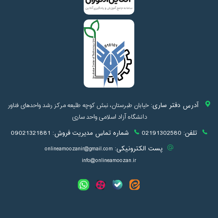
آدرس دفتر ساری:
خیابان طبرستان، نبش کوچه طلیعه مرکز رشد واحدهای فناور
دانشگاه آزاد اسلامی واحد ساری
تلفن:
02191302580
شماره تماس مدیریت فروش:
09021321881
پست الکترونیکی:
onlineamoozanir@gmail.com
info@onlineamoozan.ir