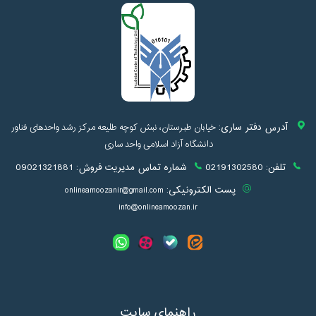
آدرس دفتر ساری:
خیابان طبرستان، نبش کوچه طلیعه مرکز رشد واحدهای فناور
دانشگاه آزاد اسلامی واحد ساری
تلفن:
02191302580
شماره تماس مدیریت فروش:
09021321881
پست الکترونیکی:
onlineamoozanir@gmail.com
info@onlineamoozan.ir
راهنمای سایت