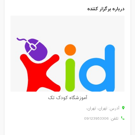
درباره برگزار کننده
آموزشگاه کودک تک
آدرس: تهران، تهران،
تلفن:
09123953306