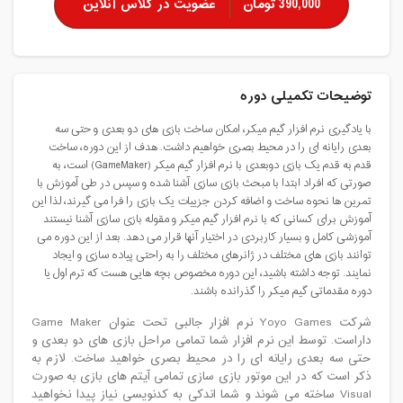
390,000 تومان
عضویت در کلاس آنلاین
توضیحات تکمیلی دوره
با یادگیری نرم افزار گیم میکر، امکان ساخت بازی های دو بعدی و حتی سه
بعدی رایانه ای را در محیط بصری خواهیم داشت. هدف از این دوره، ساخت
قدم به قدم یک بازی دوبعدی با نرم افزار گیم میکر (GameMaker) است، به
صورتی که افراد ابتدا با مبحث بازی سازی آشنا شده و سپس در طی آموزش با
تمرین ها نحوه ساخت و اضافه کردن جزییات یک بازی را فرا می گیرند، لذا این
آموزش برای کسانی که با نرم افزار گیم میکر و مقوله بازی سازی آشنا نیستند
آموزشی کامل و بسیار کاربردی در اختیار آنها قرار می دهد. بعد از این دوره می
توانند بازی های مختلف در ژانرهای مختلف را به راحتی پیاده سازی و ایجاد
نمایند. توجه داشته باشید، این دوره مخصوص بچه هایی هست که ترم اول یا
دوره مقدماتی گیم میکر را گذرانده باشند.
شرکت Yoyo Games نرم افزار جالبی تحت عنوان Game Maker
داراست. توسط این نرم افزار شما تمامی مراحل بازی های دو بعدی و
حتی سه بعدی رایانه ای را در محیط بصری خواهید ساخت. لازم به
ذکر است که در این موتور بازی سازی تمامی آیتم های بازی به صورت
Visual ساخته می شوند و شما اندکی به کدنویسی نیاز پیدا نخواهید