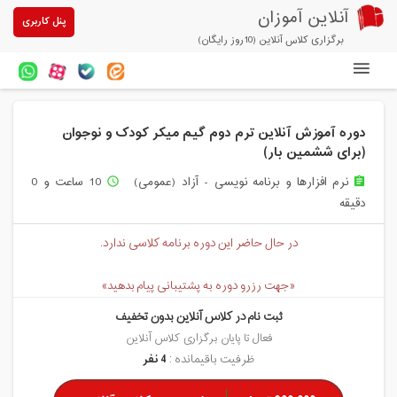
آنلاین آموزان
پنل کاربری
برگزاری کلاس آنلاین (10روز رایگان)
دوره های آنلاین
دوره آموزش آنلاین ترم دوم گیم میکر کودک و نوجوان
آزمون های آنلاین
(برای ششمین بار)
مقالات آنلاین آموزان
نرم افزارها و برنامه نویسی - آزاد (عمومی)
10 ساعت و 0
access_time
assignment
دقیقه
خرید سرویس کلاس آنلاین
در حال حاضر این دوره برنامه کلاسی ندارد.
پیشنهادهای ویژه
تخفیفهای مشارکتی
«جهت رزرو دوره به پشتیبانی پیام بدهید»
ثبت نام در کلاس آنلاین بدون تخفیف
درباره ما
فعال تا پایان برگزاری کلاس آنلاین
ظرفیت باقیمانده :
4 نفر