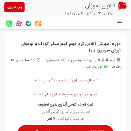
آنلاین آموزان
پنل کاربری
برگزاری کلاس آنلاین (10روز رایگان)
دوره های آنلاین
دوره آموزش آنلاین ترم دوم گیم میکر کودک و نوجوان
آزمون های آنلاین
(برای سومین بار)
مقالات آنلاین آموزان
نرم افزارها و برنامه نویسی - آزاد (عمومی)
11 ساعت و 15
access_time
assignment
دقیقه
5 ثبت نام
remove_red_eye
خرید سرویس کلاس آنلاین
در حال حاضر این دوره برنامه کلاسی ندارد.
پیشنهادهای ویژه
تخفیفهای مشارکتی
«جهت رزرو دوره به پشتیبانی پیام بدهید»
ثبت نام در کلاس آنلاین بدون تخفیف
درباره ما
فعال تا پایان برگزاری کلاس آنلاین
ظرفیت باقیمانده :
3 نفر