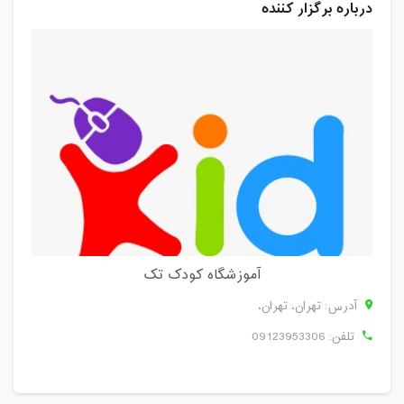
درباره برگزار کننده
آموزشگاه کودک تک
آدرس: تهران، تهران،
تلفن:
09123953306