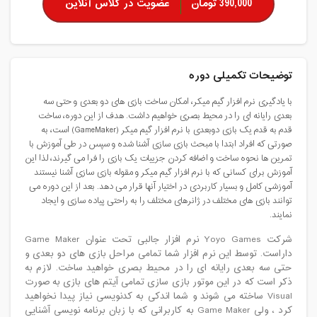
390,000 تومان
عضویت در کلاس آنلاین
توضیحات تکمیلی دوره
با یادگیری نرم افزار گیم میکر، امکان ساخت بازی های دو بعدی و حتی سه
بعدی رایانه ای را در محیط بصری خواهیم داشت. هدف از این دوره، ساخت
قدم به قدم یک بازی دوبعدی با نرم افزار گیم میکر (GameMaker) است، به
صورتی که افراد ابتدا با مبحث بازی سازی آشنا شده و سپس در طی آموزش با
تمرین ها نحوه ساخت و اضافه کردن جزییات یک بازی را فرا می گیرند، لذا این
آموزش برای کسانی که با نرم افزار گیم میکر و مقوله بازی سازی آشنا نیستند
آموزشی کامل و بسیار کاربردی در اختیار آنها قرار می دهد. بعد از این دوره می
توانند بازی های مختلف در ژانرهای مختلف را به راحتی پیاده سازی و ایجاد
نمایند.
شرکت Yoyo Games نرم افزار جالبی تحت عنوان Game Maker
داراست. توسط این نرم افزار شما تمامی مراحل بازی های دو بعدی و
حتی سه بعدی رایانه ای را در محیط بصری خواهید ساخت. لازم به
ذکر است که در این موتور بازی سازی تمامی آیتم های بازی به صورت
Visual ساخته می شوند و شما اندکی به کدنویسی نیاز پیدا نخواهید
کرد ، ولی Game Maker به کاربرانی که با زبان برنامه نویسی آشنایی