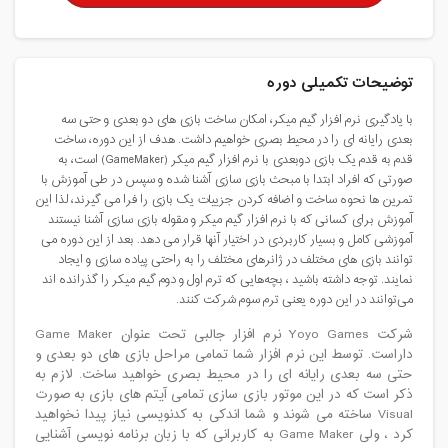
توضیحات تکمیلی دوره
با یادگیری نرم افزار گیم میکر، امکان ساخت بازی های دو بعدی و حتی سه
بعدی رایانه ای را در محیط بصری خواهیم داشت. هدف از این دوره، ساخت
قدم به قدم یک بازی دوبعدی با نرم افزار گیم میکر (GameMaker) است، به
صورتی که افراد ابتدا با مبحث بازی سازی آشنا شده و سپس در طی آموزش با
تمرین ها نحوه ساخت و اضافه کردن جزییات یک بازی را فرا می گیرند، لذا این
آموزش برای کسانی که با نرم افزار گیم میکر و مقوله بازی سازی آشنا نیستند
آموزشی کامل و بسیار کاربردی در اختیار آنها قرار می دهد. بعد از این دوره می
توانند بازی های مختلف در ژانرهای مختلف را به راحتی پیاده سازی و ایجاد
نمایند. توجه داشته باشید ، بچه‌هایی که ترم اول و دوم گیم میکر را گذرانده اند
می‌توانند در این دوره یعنی ترم سوم شرکت کنند.
شرکت Yoyo Games نرم افزار جالبی تحت عنوان Game Maker
داراست. توسط این نرم افزار شما تمامی مراحل بازی های دو بعدی و
حتی سه بعدی رایانه ای را در محیط بصری خواهید ساخت. لازم به
ذکر است که در این موتور بازی سازی تمامی آیتم های بازی به صورت
Visual ساخته می شوند و شما اندکی به کدنویسی نیاز پیدا نخواهید
کرد ، ولی Game Maker به کاربرانی که با زبان برنامه نویسی آشنایی