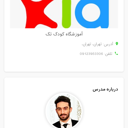
آموزشگاه کودک تک
آدرس: تهران، تهران،
تلفن:
09123953306
درباره مدرس