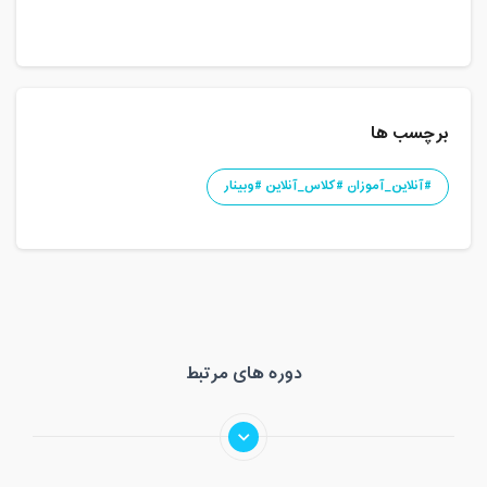
برچسب ها
#آنلاین_آموزان #کلاس_آنلاین #وبینار
دوره های مرتبط