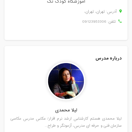
آموزشگاه کودک تک
آدرس: تهران، تهران،
تلفن:
09123953306
درباره مدرس
لیلا محمدی
لیلا محمدی هستم کارشناس ارشد نرم افزار/ عکاس مدرس عکاسی
سازمان فنی و حرفه ای مدرس، آزمونگر و طراح...