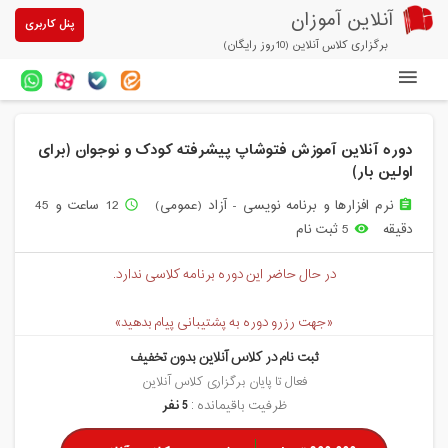
آنلاین آموزان
پنل کاربری
برگزاری کلاس آنلاین (10روز رایگان)
دوره های آنلاین
دوره آنلاین آموزش فتوشاپ پیشرفته کودک و نوجوان (برای
آزمون های آنلاین
اولین بار)
مقالات آنلاین آموزان
نرم افزارها و برنامه نویسی - آزاد (عمومی)
12 ساعت و 45
access_time
assignment
دقیقه
5 ثبت نام
remove_red_eye
خرید سرویس کلاس آنلاین
در حال حاضر این دوره برنامه کلاسی ندارد.
پیشنهادهای ویژه
تخفیفهای مشارکتی
«جهت رزرو دوره به پشتیبانی پیام بدهید»
ثبت نام در کلاس آنلاین بدون تخفیف
درباره ما
فعال تا پایان برگزاری کلاس آنلاین
ظرفیت باقیمانده :
5 نفر