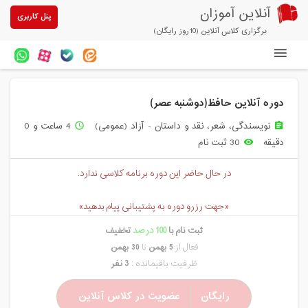
آنلاین آموزان
پنل کاربری
برگزاری کلاس آنلاین (10روز رایگان)
دوره های آنلاین
دوره آنلاین حافظ(دوشنبه عصر)
آزمون های آنلاین
نویسندگی، شعر، نقد و داستان - آزاد (عمومی)
4 ساعت و 0
access_time
assignment
مقالات آنلاین آموزان
دقیقه
30 ثبت نام
remove_red_eye
خرید سرویس کلاس آنلاین
در حال حاضر این دوره برنامه کلاسی ندارد.
پیشنهادهای ویژه
«جهت رزرو دوره به پشتیبانی پیام بدهید»
تخفیفهای مشارکتی
ثبت نام با
100 درصد
تخفیف
درباره ما
فعال از
5 بهمن
تا
30 بهمن
ظرفیت باقیمانده :
3 نفر
رایگان
عضویت در کلاس آنلاین