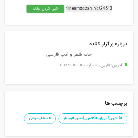
کپی کردن لینک
درباره برگزار کننده
خانه شعر و ادب فارسی
آدرس: فارس، شيراز، 09172003962
برچسب ها
#آنلاین_آموزان #کلاس_آنلاین #وبینار
#حافظ_خوانی