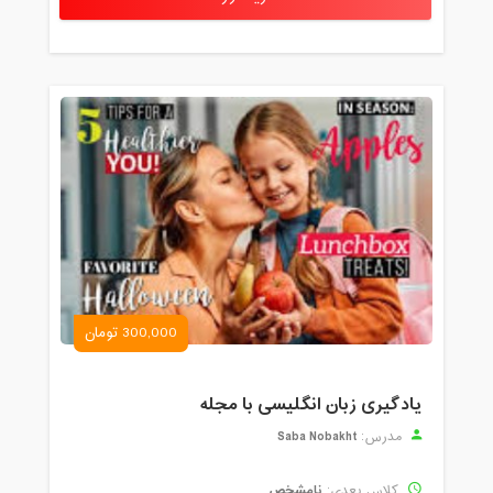
300,000 تومان
یادگیری زبان انگلیسی با مجله
Saba Nobakht
مدرس:
نامشخص
کلاس بعدی: