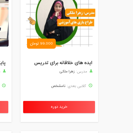
99,000 تومان
ایده های خلاقانه برای تدریس
پای
زهرا ملکی
مدرس:
م
نامشخص
کلاس بعدی:
ک
خرید دوره