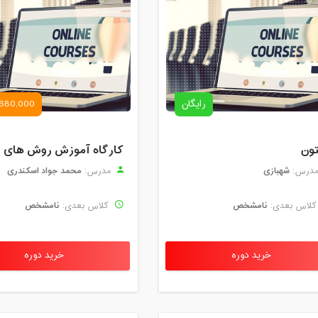
رایگان
680,000 تومان
تون
شهبازی
محمد جواد اسکندری
درس:
مدرس:
نامشخص
نامشخص
لاس بعدی:
کلاس بعدی:
خرید دوره
خرید دوره