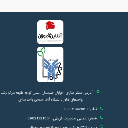
آدرس دفتر ساری:
خیابان طبرستان، نبش کوچه طلیعه مرکز رشد
واحدهای فناور دانشگاه آزاد اسلامی واحد ساری
تلفن:
02191302580
شماره تماس مدیریت فروش:
09021321881
پست الکترونیکی:
onlineamoozanir@gmail.com