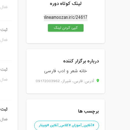
لینک کوتاه دوره
فعال 
کپی کردن لینک
ثبت ن
فعال 
درباره برگزار کننده
ثبت ن
خانه شعر و ادب فارسی
فعال 
آدرس: فارس، شيراز، 09172003962
ثبت 
برچسب ها
فعال 
#آنلاین_آموزان #کلاس_آنلاین #وبینار