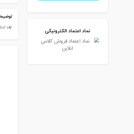
توضیحا
🍃با کمال
نماد اعتماد الکترونیکی