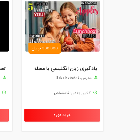
300,000 تومان
یادگیری زبان انگلیسی با مجله
Saba Nobakht
مدرس:
م
نامشخص
کلاس بعدی:
ک
خرید دوره