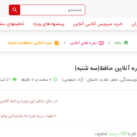
ان
خرید سرویس کلاس آنلاین
پیشنهادهای ویژه
تخفیفهای مش
خانه
دوره های آنلاین
دوره آنلاین حافظ(سه شنبه)
home
check_box
dvr
chevron_left
chevron_left
ه آنلاین حافظ(سه شنبه)
ویسندگی، شعر، نقد و داستان - آزاد (عمومی)
4 ساعت و 0 دقیقه
21 ثبت نام
remove_red_eye
access_time
در حال حاضر این دوره برنامه کلاسی 
«جهت رزرو دوره به پشتیبانی پیام 
ام با
100 درصد
تخفیف