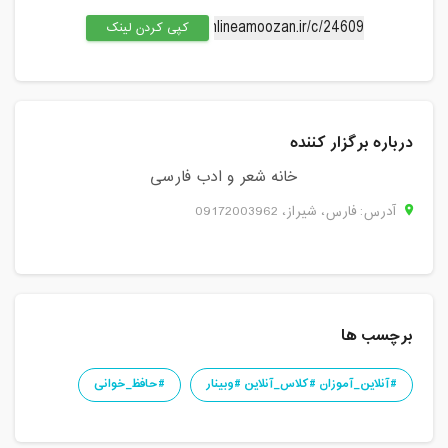
کپی کردن لینک
درباره برگزار کننده
خانه شعر و ادب فارسی
آدرس: فارس، شيراز، 09172003962
برچسب ها
#آنلاین_آموزان #کلاس_آنلاین #وبینار
#حافظ_خوانی