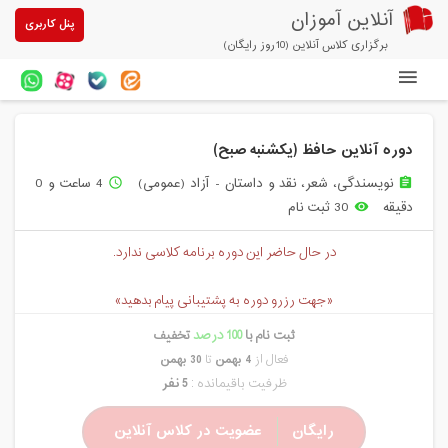
آنلاین آموزان
پنل کاربری
برگزاری کلاس آنلاین (10روز رایگان)
دوره های آنلاین
دوره آنلاین حافظ (یکشنبه صبح)
آزمون های آنلاین
نویسندگی، شعر، نقد و داستان - آزاد (عمومی)
4 ساعت و 0
access_time
assignment
مقالات آنلاین آموزان
دقیقه
30 ثبت نام
remove_red_eye
خرید سرویس کلاس آنلاین
در حال حاضر این دوره برنامه کلاسی ندارد.
پیشنهادهای ویژه
«جهت رزرو دوره به پشتیبانی پیام بدهید»
تخفیفهای مشارکتی
ثبت نام با
100 درصد
تخفیف
درباره ما
فعال از
4 بهمن
تا
30 بهمن
ظرفیت باقیمانده :
5 نفر
رایگان
عضویت در کلاس آنلاین