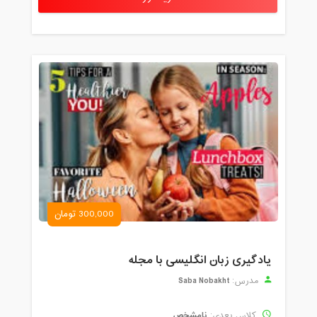
300,000 تومان
یادگیری زبان انگلیسی با مجله
Saba Nobakht
مدرس:
نامشخص
کلاس بعدی: