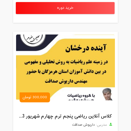
خرید دوره
300,000 تومان
کلاس آنلاین ریاضی پنجم ترم چهارم شهریور 1403
داریوش صداقت
مدرس: