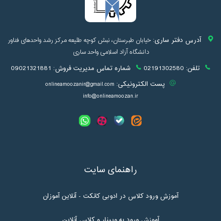
آدرس دفتر ساری:
خیابان طبرستان، نبش کوچه طلیعه مرکز رشد واحدهای فناور
دانشگاه آزاد اسلامی واحد ساری
تلفن:
02191302580
شماره تماس مدیریت فروش:
09021321881
پست الکترونیکی:
onlineamoozanir@gmail.com
info@onlineamoozan.ir
راهنمای سایت
آموزش ورود کلاس در ادوبی کانکت - آنلاین آموزان
آموزش ورود به وبینار و کلاس آنلاین