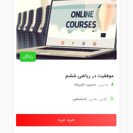
رایگان
موفقیت در ریاضی ششم
نسرین داورپناه
مدرس:
نامشخص
کلاس بعدی:
خرید دوره