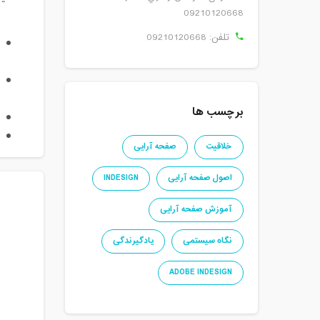
09210120668
تلفن:
09210120668
برچسب ها
خلاقیت
صفحه آرایی
اصول صفحه آرایی
INDESIGN
آموزش صفحه آرایی
نگاه سیستمی
یادگیرندگی
ADOBE INDESIGN