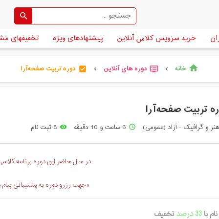
ان
خرید سرویس کلاس آنلاین
پیشنهادهای ویژه
تخفیفهای مش
خانه
دوره های آنلاین
دوره تربیت صفحه‌آرا
home
check_box
dvr
chevron_left
chevron_left
ه تربیت صفحه‌آرا
نر و گرافیک - آزاد (عمومی)
6 ساعت و 10 دقیقه
8 ثبت نام
remove_red_eye
access_time
در حال حاضر این دوره برنامه کلاسی 
«جهت رزرو دوره به پشتیبانی پیام 
ام با
33 درصد
تخفیف