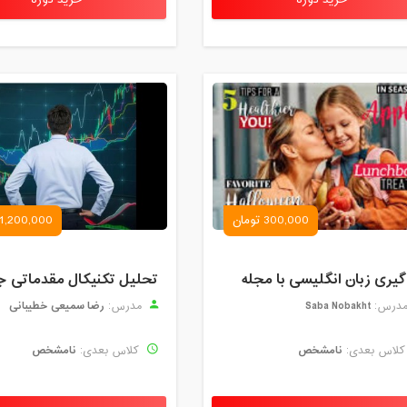
خرید دوره
خرید دوره
300,000 تومان
1,200,000 تومان
گیری زبان انگلیسی با مجله
Saba Nobakht
رضا سمیعی خطیبانی
درس:
مدرس:
نامشخص
نامشخص
لاس بعدی:
کلاس بعدی: