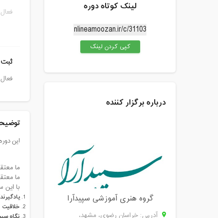
لینک کوتاه دوره
فعال 
کپی کردن لینک
ثبت 
فعال 
درباره برگزار کننده
توضیحا
این دوره 
ما معتقد
ما معتقد
با این 
یادگیرند
گروه هنری آموزشی سپیدآرا
خلاقیت
آدرس: خراسان رضوي، مشهد،
نگاه سی