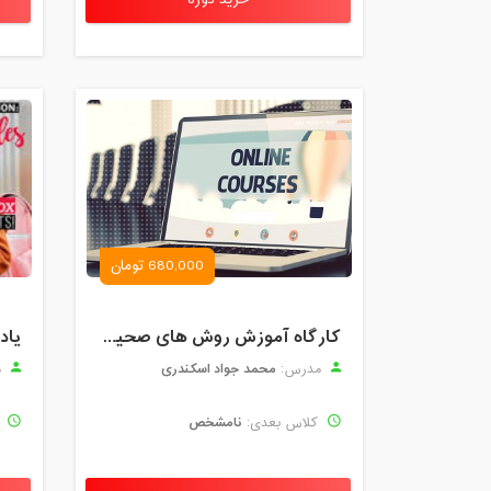
خرید دوره
680,000 تومان
کارگاه آموزش روش های صحیح درس خواندن همراه با یادگیری بدون فراموشی
یاد
محمد جواد اسکندری
مدرس:
م
نامشخص
کلاس بعدی:
ک