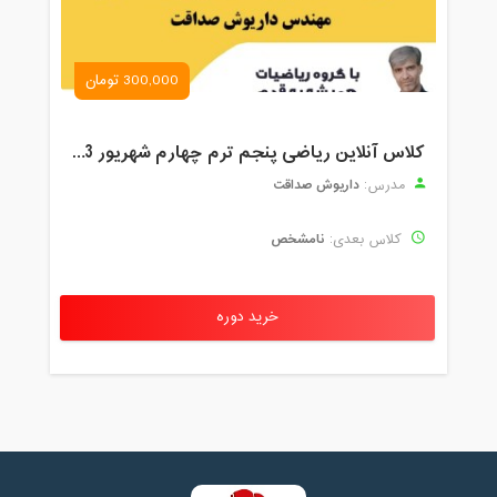
300,000 تومان
کلاس آنلاین ریاضی پنجم ترم چهارم شهریور 1403
داریوش صداقت
مدرس:
نامشخص
کلاس بعدی:
خرید دوره