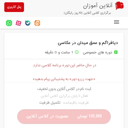
آنلاین آموزان
پنل کاربری
برگزاری کلاس آنلاین (10روز رایگان)
دوره های آنلاین
دیافراگم و عمق میدان در عکاسی
آزمون های آنلاین
دوره های خصوصی
1 ساعت و 0 دقیقه
access_time
assignment
مقالات آنلاین آموزان
در حال حاضر این دوره برنامه کلاسی ندارد.
خرید سرویس کلاس آنلاین
«جهت رزرو دوره به پشتیبانی پیام بدهید»
پیشنهادهای ویژه
ثبت نام در کلاس آنلاین بدون تخفیف
تخفیفهای مشارکتی
فعال تا پایان برگزاری کلاس آنلاین
ظرفیت باقیمانده :
تکمیل ظرفیت
درباره ما
105,000 تومان
عضویت در کلاس آنلاین