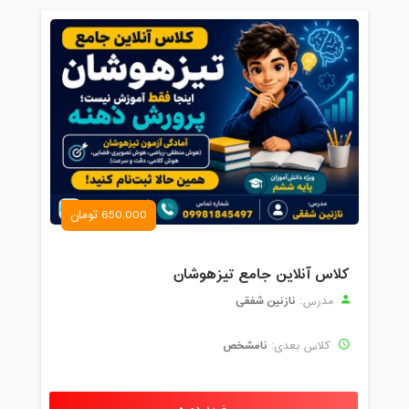
650,000 تومان
کلاس آنلاین جامع تیزهوشان
نازنین شفقی
مدرس:
نامشخص
کلاس بعدی: