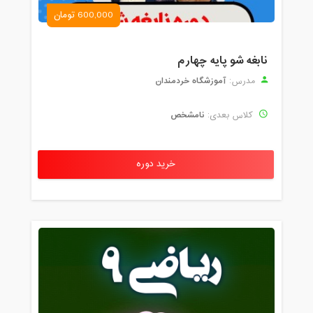
600,000 تومان
نابغه شو پایه چهارم
آموزشگاه خردمندان
مدرس:
نامشخص
کلاس بعدی:
خرید دوره