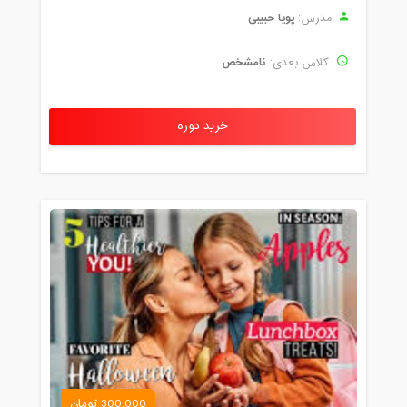
پویا حبیبی
مدرس:
نامشخص
کلاس بعدی:
خرید دوره
300,000 تومان