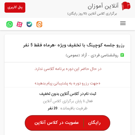
آنلاین آموزان
پنل کاربری
برگزاری کلاس آنلاین (10روز رایگان)
دوره های آنلاین
رزرو جلسه کوچینگ با تخفیف ویژه -هرماه فقط 5 نفر
آزمون های آنلاین
روانشناسی فردی - آزاد (عمومی)
assignment
مقالات آنلاین آموزان
در حال حاضر این دوره برنامه کلاسی ندارد.
خرید سرویس کلاس آنلاین
«جهت رزرو دوره به پشتیبانی پیام بدهید»
پیشنهادهای ویژه
ثبت نام در کلاس آنلاین بدون تخفیف
تخفیفهای مشارکتی
فعال تا پایان برگزاری کلاس آنلاین
ظرفیت باقیمانده :
20 نفر
درباره ما
رایگان
عضویت در کلاس آنلاین