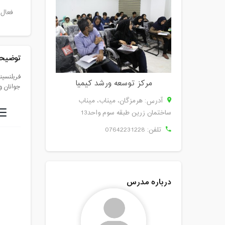
فعال 
توضیحا
فریلنسین
مرکز توسعه ورشد کیمیا
جوانان و
آدرس: هرمزگان، ميناب، میناب
ساختمان زرین طبقه سوم واحد13
تلفن:
07642231228
درباره مدرس