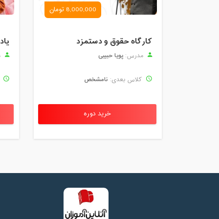
8,000,000 تومان
کارگاه حقوق و دستمزد
یاد
پویا حبیبی
مدرس:
م
نامشخص
کلاس بعدی:
ک
خرید دوره