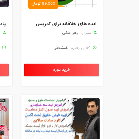
99,000 تومان
ایده های خلاقانه برای تدریس
پای
زهرا ملکی
مدرس:
م
نامشخص
کلاس بعدی:
ک
خرید دوره