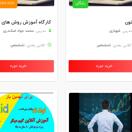
رایگان
680,000 تومان
تون
شهبازی
محمد جواد اسکندری
درس:
مدرس:
نامشخص
نامشخص
لاس بعدی:
کلاس بعدی:
خرید دوره
خرید دوره