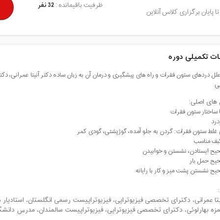
ظرفیت باقیمانده :
32 نفر
تا پایان برگزاری کلاس آنلاین
ت تکمیلی دوره
ل دردهای ستون فقرات و راه های پیشگیری و درمان آن به زبان ساده دکتر آنیتا عمرانی، د
پی
های اصلی:
ا ساختار ستون فقرات
درد
 غلط ستون فقرات: گردن به جلو آمده، گوژپشتی، گودی کمر
کبف مناسب
ح ایستادن، نشستن و خوابیدن
یح حمل بار
ح نشستن پشت میز و کار با رایانه
یتا عمرانی، دکترای تخصصی فیزیوتراپی، فیزیوتراپیست رسمی انگلستان، استادیار د
زه بهارلوئی، دکترای تخصصی فیزیوتراپی، فیزیوتراپیست سالمندان، مدرس دانشگ