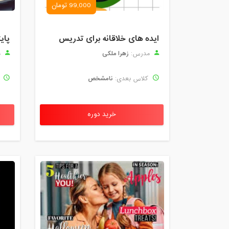
99,000 تومان
ایده های خلاقانه برای تدریس
پای
زهرا ملکی
مدرس:
م
نامشخص
کلاس بعدی:
ک
خرید دوره