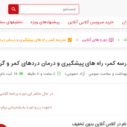
ان
خرید سرویس کلاس آنلاین
پیشنهادهای ویژه
تخفیفهای مش
نه
دوره های آنلاین
مدرسه کمر، راه های پیشگیری و درمان دردها 
check_box
dvr
chevron_left
chevron_left
سه کمر، راه های پیشگیری و درمان دردهای کمر و گر
هداشت و سلامت عمومی - آزاد (عمومی)
2 ساعت و 0 دقیقه
18 ثبت نام
remove_red_eye
access_time
در حال حاضر این دوره برنامه کلاسی 
«جهت رزرو دوره به پشتیبانی پیام 
نام در کلاس آنلاین بدون تخفیف