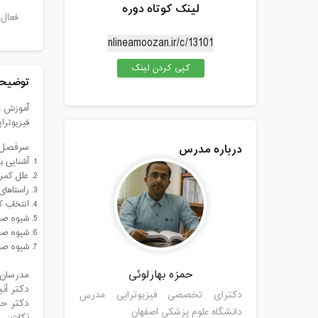
لینک کوتاه دوره
فعال 
کپی کردن لینک
توضیحا
آموزش عل
فیزیوترا
درباره مدرس
سرفصل 
آشنایی ب
علل کمر
راستاهای
انتخاب 
شیوه صحی
شیوه صح
شیوه صحی
حمزه بهارلوئی
مدرسان:
دکتر آن
دکترای تخصصی فیزیوتراپی مدرس
دکتر حم
دانشگاه علوم پزشکی اصفهان