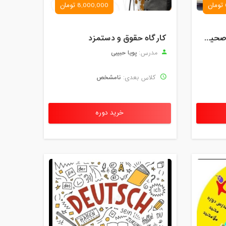
8,000,000 تومان
کارگاه آموزش روش های صحیح درس خواندن همراه با یادگیری بدون فراموشی
کارگاه حقوق و دستمزد
پویا حبیبی
مدرس:
نامشخص
کلاس بعدی:
خرید دوره