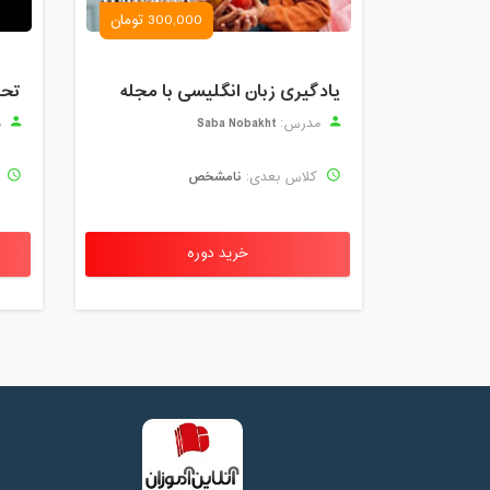
300,000 تومان
یادگیری زبان انگلیسی با مجله
Saba Nobakht
مدرس:
م
نامشخص
کلاس بعدی:
ک
خرید دوره