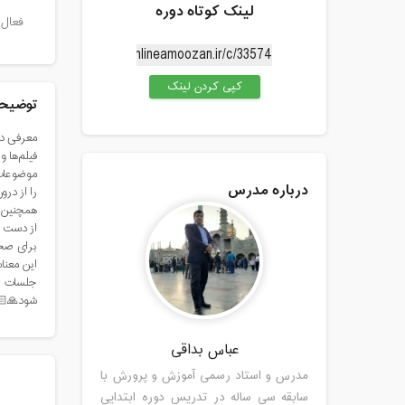
لینک کوتاه دوره
نلاین
کپی کردن لینک
ی دوره
سیاری از
لم‌ها با
فاوت خود
درباره مدرس
بشویم. 📌
 چیزهایی
.😉 جایی
 کلاس به
ینده باز
 @ch_afagh
عباس بداقی
مدرس و استاد رسمی آموزش و پرورش با
سابقه سی ساله در تدریس دوره ابتدایی