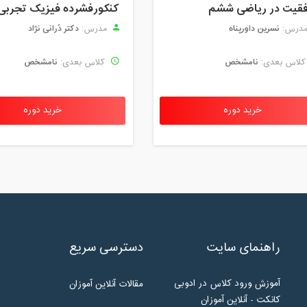
قیت در ریاضی ششم
کنکورفشرده فیزیک تجربی
نسرین داورپناه
دکتر دُرانی نژاد
درس:
مدرس:
نامشخص
نامشخص
لاس بعدی:
کلاس بعدی:
خرید دوره
خرید دوره
راهنمای سایت
دسترسی سریع
آموزش ورود کلاس در ادوبی
مقالات آنلاین آموزان
کانکت - آنلاین آموزان