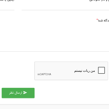
دگاه شما
ارسال نظر
send