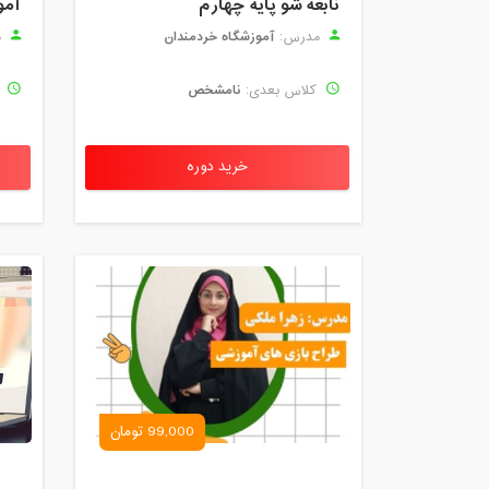
نابغه شو پایه چهارم
آمو
آموزشگاه خردمندان
مدرس:
م
نامشخص
کلاس بعدی:
ک
خرید دوره
99,000 تومان