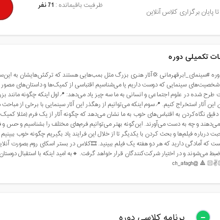
71 نفر
ظرفیت باقیمانده :
فعال تا پایان برگزاری کلاس آ
توضیحات تکمیل
 هستند که ترکش‌هایشان به این‌سو و آن‌سوی جهان پرتاب می‌شود. حتما می‌دانید که تعداد ب
تباسی از کمیک‌‌ها و داستان‌های مصور هستند.📄📰📓 📌دقیق دیدن و یافتن ربط و نسبت این فی
: 📍اول اینکه چگونه مانند بزرگان به کمیک نگاه کنیم🤔 📍دوم اینکه چگونه نگاه ویژه و مت
ر این آثار سینمایی با برخی از مباحث مطرح در حوزه‌های علوم اجتماعی و انسانی و فلسفه آشنا 
گونه آثار از یک فرم (مثلا کمیک)📰 به فرم دیگری(مثلا سینما)🎥 می‌جهند و در این جهش چه
 فرم‌های مختلف را بشناسیم و حس و فهم خود را قوی کنیم. این کلاس جایی برای این کارهاست
ایند یاد بگیریم چگونه خوب ببینیم و چگونه درباره دیده‌هایمان فکر کنیم.🧐 حضور شما در این
به امید اینکه با استقبال دوستان دست ما برای برگزاری دوره‌های جدی‌تر و متفاوت‌تری در آ
شود🙏🏻✌️🏻 
برنامه کلاسی دوره