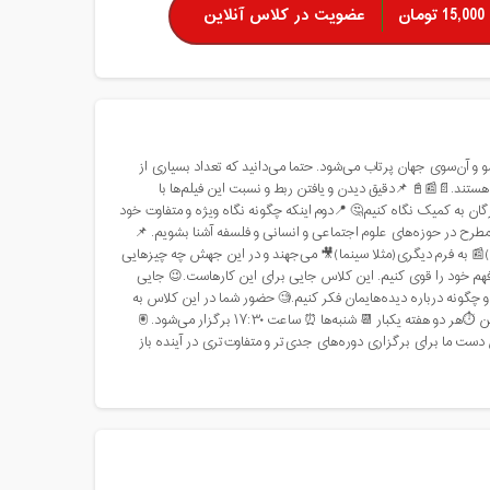
عضویت در کلاس آنلاین
15,000 تومان
معرفی دوره #سینمای_ابرقهرمانی 💢آثار هنری بزرگ مثل بمب‌هایی
فیلم‌ها و شخصیت‌های سینمایی که دوست داریم یا می‌شناسیم اق
موضوعات طرح شده در علوم اجتماعی و انسانی به ما سه چیز یاد می‌دهد
را از درون این آثار استخراج کنیم. 📍سوم اینکه می‌توانیم از رهگذ
همچنین دقیق نگاه‌کردن به اقتباس‌های خوب به ما نشان می‌دهد که چ
از دست می‌دهند و چه به دست می‌آورند. این‌گونه بهتر می‌توانیم
برای صحبت درباره فیلم‌ها و بحث کردن با یکدیگر تا از خلال این فر
این معناست که آمادگی دارید که هر دو هفته‌ یک فیلم ببینید. 🎞کلاس در بستر اسکای روم بصورت آنلاین ⏱هر دو هفته یکبار 📆 شنبه‌ها ⏰ ساعت ۱۷:۳۰ برگزار می‌شود. 🖲
جلسات ضبط می‌شوند و در اختیار شرکت‌کنندگان قرار خواهد گرفت. 