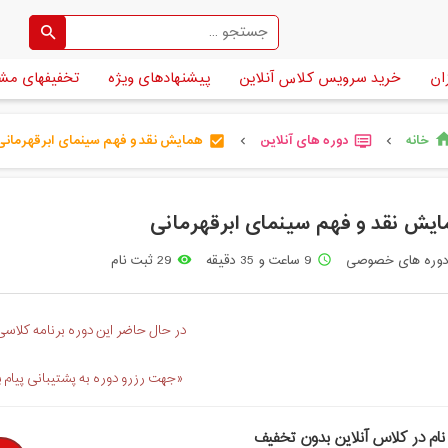
ان
خرید سرویس کلاس آنلاین
پیشنهادهای ویژه
تخفیفهای مش
خانه
دوره های آنلاین
همایش نقد و فهم سینمای ابرقهرمانی
ho
check_box
dvr
chevron_left
chevron_left
یش نقد و فهم سینمای ابرقهرمانی
وره های خصوصی
9 ساعت و 35 دقیقه
29 ثبت نام
remove_red_eye
access_time
در حال حاضر این دوره برنامه کلاسی 
«جهت رزرو دوره به پشتیبانی پیام 
نام در کلاس آنلاین بدون تخفیف