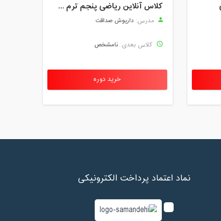
کلاس آنلاین ریاضی پنجم ترم چهارم شهریور 1403
داریوش صداقت
مدرس:
نامشخص
کلاس بعدی:
خرید دوره
نماد اعتماد پرداخت الکترونیکی