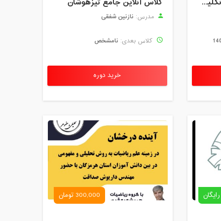
رزرو استاد خصوصی زبان انگلیسی | کلاس یک‌نفره با زهرا اسفندیاری + مشاوره رایگان
کلاس آنلاین جامع تیزهوشان
نازنین شفقی
مدرس:
نامشخص
کلاس بعدی:
خرید دوره
رایگان
300,000 تومان