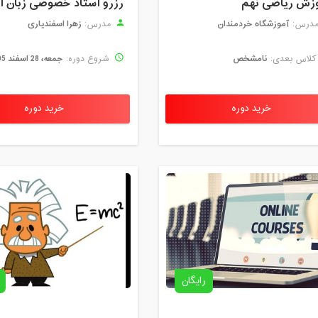
زش ریاضی نهم
آموزشگاه خردمندان
زهرا اسفندیاری
درس:
مدرس:
نامشخص
جمعه، 28 اسفند 1405
لاس بعدی:
شروع دوره:
خرید دوره
خرید دوره
رایگان