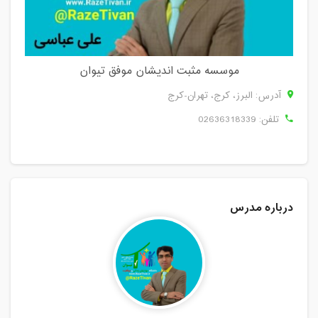
موسسه مثبت اندیشان موفق تیوان
آدرس: البرز، كرج، تهران-کرج
تلفن:
02636318339
درباره مدرس