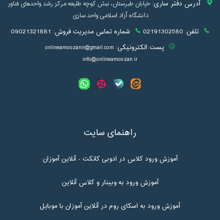
آدرس دفتر ساری:
خیابان طبرستان، نبش کوچه طلیعه مرکز رشد واحدهای فناور
دانشگاه آزاد اسلامی واحد ساری
تلفن:
02191302580
شماره تماس مدیریت فروش:
09021321881
پست الکترونیکی:
onlineamoozanir@gmail.com
info@onlineamoozan.ir
راهنمای سایت
آموزش ورود کلاس در ادوبی کانکت - آنلاین آموزان
آموزش ورود به وبینار و کلاس آنلاین
آموزش ورود به اسکای روم در آنلاین آموزان با موبایل