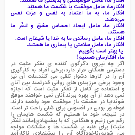
افکار ما، عامل خوشبختی و بدبختی ما هستند.
افکارما، عامل موفّقیت یا شکست ما هستند
افکار ما، به ما اعتماد به نفس و عزّت نفس
می‌دهند.
افکار ما، عامل ایجاد احساس عشق و تنفّر ما
هستند.
افکار ما، عامل رساندن ما به خدا یا شیطان است.
افکار ما، عامل سلامتی یا بیماری ما هستند.
یا بهتر است بگوییم:
ما، افکارمان هستیم!
اگر چه نیروی دگرگون کننده ی تفکر مثبت در
دسترس همگان قرار دارد،برخی افراد به کارگیری
آن را در کارها دشوار تلقی می کنند.علت آن نیز
وجود برخی مرزبندی های روانی قدرتمند بین آنان
و استفاده ی کامل از تفکر مثبت است که اجازه
نمی دهد از آن بهره ببرند.آنان نمی خواهند موفق
شوند؛یا در حقیقت ،از موفقیت خود واهمه دارند.
غوطه ور بودن در افسوس برای شان راحت تر است.
در نتیجه، خود ما هستیم که شکست هایمان را
رقم می زنیم و هنگامی که با پیشنهادی(مانند تفکّر
مثبت) برای غلبه بر شکست ها و مشکلات مواجه
می شویم،ناخودآگاه آن را پیشنهادی ناکارآمد