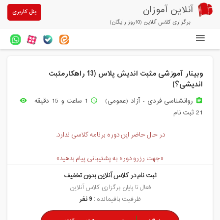
آنلاین آموزان
پنل کاربری
برگزاری کلاس آنلاین (10روز رایگان)
دوره های آنلاین
وبینار آموزشی مثبت اندیش پلاس (13 راهکارمثبت
آزمون های آنلاین
اندیشی؟)
مقالات آنلاین آموزان
روانشناسی فردی - آزاد (عمومی)
1 ساعت و 15 دقیقه
remove_red_eye
access_time
assignment
21 ثبت نام
خرید سرویس کلاس آنلاین
در حال حاضر این دوره برنامه کلاسی ندارد.
پیشنهادهای ویژه
تخفیفهای مشارکتی
«جهت رزرو دوره به پشتیبانی پیام بدهید»
ثبت نام در کلاس آنلاین بدون تخفیف
درباره ما
فعال تا پایان برگزاری کلاس آنلاین
ظرفیت باقیمانده :
9 نفر