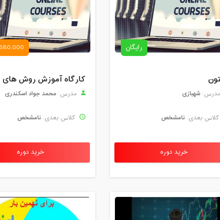
رایگان
680,000 تومان
تون
شهبازی
محمد جواد اسکندری
درس:
مدرس:
نامشخص
نامشخص
لاس بعدی:
کلاس بعدی:
خرید دوره
خرید دوره