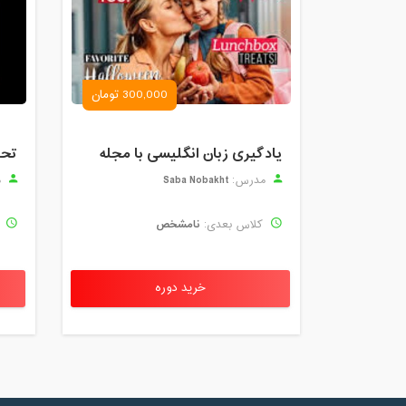
300,000 تومان
یادگیری زبان انگلیسی با مجله
Saba Nobakht
مدرس:
م
نامشخص
کلاس بعدی:
ک
خرید دوره