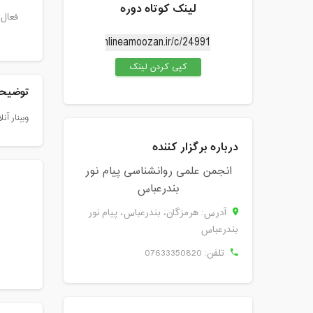
لینک کوتاه دوره
فعال 
کپی کردن لینک
توضیحا
وبینار آن
درباره برگزار کننده
انجمن علمی روانشناسی پیام نور
بندرعباس
آدرس: هرمزگان، بندرعباس، پیام نور
بندرعباس
تلفن:
07633350820