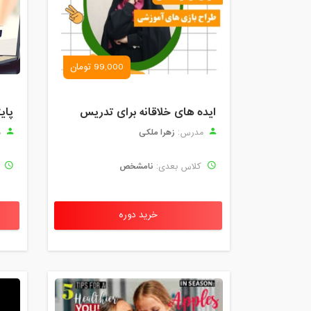
99,000 تومان
ایده های خلاقانه برای تدریس
پای
زهرا ملکی
مدرس:
م
نامشخص
کلاس بعدی:
ک
خرید دوره