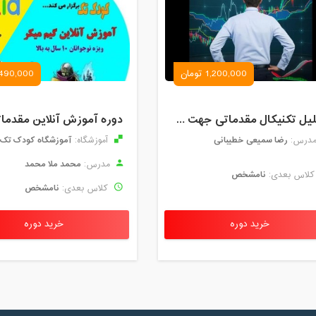
1,200,000 تومان
490,000 تومان
تحلیل تکنیکال مقدماتی جهت ورود به بازار های مالی (رمز ارز و فارکس )
رضا سمیعی خطیبانی
آموزشگاه کودک تک
درس:
آموزشگاه:
محمد ملا محمد
مدرس:
نامشخص
لاس بعدی:
نامشخص
کلاس بعدی:
خرید دوره
خرید دوره