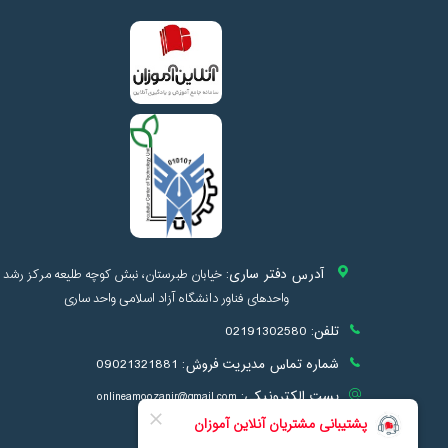
آدرس دفتر ساری:
خیابان طبرستان، نبش کوچه طلیعه مرکز رشد
واحدهای فناور دانشگاه آزاد اسلامی واحد ساری
تلفن:
02191302580
شماره تماس مدیریت فروش:
09021321881
پست الکترونیکی:
onlineamoozanir@gmail.com
info@onlineamoozan.ir