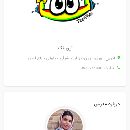
تین تِک
آدرس: تهران، تهران، تهران - اشرفی اصفهانی - باغ فیض
تلفن:
09397510406
درباره مدرس