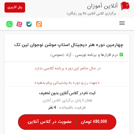
آنلاین آموزان
پنل کاربری
برگزاری کلاس آنلاین (10روز رایگان)
دوره های آنلاین
چهارمین دوره هنر دیجیتال استاپ موشن نوجوان تین تک
آزمون های آنلاین
نرم افزارها و برنامه نویسی - آزاد (عمومی)
assignment
مقالات آنلاین آموزان
در حال حاضر این دوره برنامه کلاسی ندارد.
خرید سرویس کلاس آنلاین
«جهت رزرو دوره به پشتیبانی پیام بدهید»
پیشنهادهای ویژه
ثبت نام در کلاس آنلاین بدون تخفیف
تخفیفهای مشارکتی
فعال تا پایان برگزاری کلاس آنلاین
ظرفیت باقیمانده :
6 نفر
درباره ما
480,000 تومان
عضویت در کلاس آنلاین