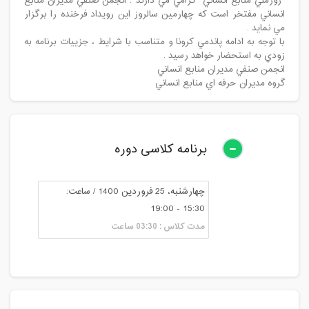
"روزملي منابع انساني" گرامي مي دارند . انجمن صنفي مديران منابع
انساني مفتخر است كه چهارمين سالروز اين رويداد فرخنده را برگزار
مي نمايد .
با توجه به ادامه پاندمي كرونا و متناسب با شرايط ، جزييات برنامه به
زودي به استحضار خواهد رسيد .
انجمن صنفي مديران منابع انساني
گروه مديران حرفه اي منابع انساني
برنامه کلاسی دوره
چهارشنبه، 25 فروردین 1400 / ساعت:
15:30 - 19:00
مدت کلاس : 03:30 ساعت