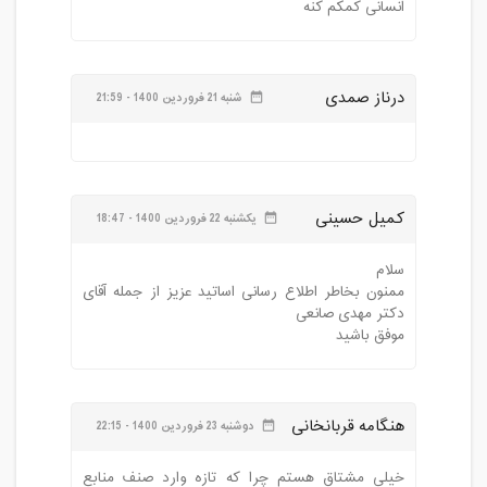
انسانی کمکم کنه
درناز صمدی
شنبه 21 فروردین 1400 - 21:59
date_range
کمیل حسینی
یکشنبه 22 فروردین 1400 - 18:47
date_range
ممنون بخاطر اطلاع رسانی اساتید عزیز از جمله آقای
موفق باشید
هنگامه قربانخانی
دوشنبه 23 فروردین 1400 - 22:15
date_range
خیلی مشتاق هستم چرا که تازه وارد صنف منابع