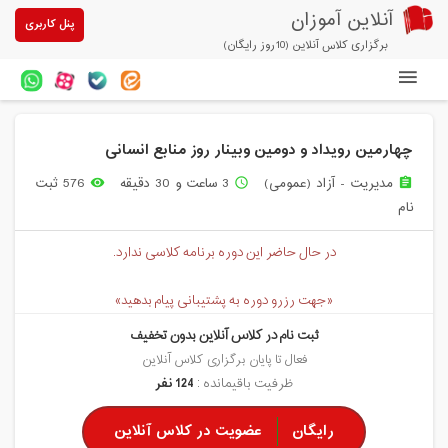
آنلاین آموزان
پنل کاربری
برگزاری کلاس آنلاین (10روز رایگان)
دوره های آنلاین
چهارمین رویداد و دومین وبینار روز منابع انسانی
آزمون های آنلاین
مدیریت - آزاد (عمومی)
3 ساعت و 30 دقیقه
576 ثبت
remove_red_eye
access_time
assignment
مقالات آنلاین آموزان
نام
خرید سرویس کلاس آنلاین
در حال حاضر این دوره برنامه کلاسی ندارد.
پیشنهادهای ویژه
«جهت رزرو دوره به پشتیبانی پیام بدهید»
تخفیفهای مشارکتی
ثبت نام در کلاس آنلاین بدون تخفیف
درباره ما
فعال تا پایان برگزاری کلاس آنلاین
ظرفیت باقیمانده :
124 نفر
رایگان
عضویت در کلاس آنلاین