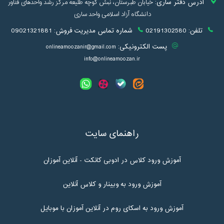
آدرس دفتر ساری:
خیابان طبرستان، نبش کوچه طلیعه مرکز رشد واحدهای فناور
دانشگاه آزاد اسلامی واحد ساری
تلفن:
02191302580
شماره تماس مدیریت فروش:
09021321881
پست الکترونیکی:
onlineamoozanir@gmail.com
info@onlineamoozan.ir
راهنمای سایت
آموزش ورود کلاس در ادوبی کانکت - آنلاین آموزان
آموزش ورود به وبینار و کلاس آنلاین
آموزش ورود به اسکای روم در آنلاین آموزان با موبایل