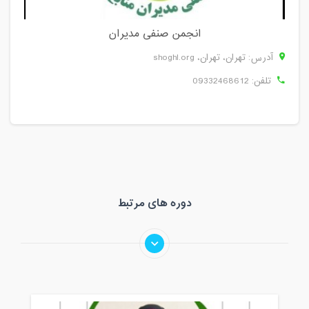
انجمن صنفی مدیران
آدرس: تهران، تهران، shoghl.org
تلفن:
09332468612
دوره های مرتبط