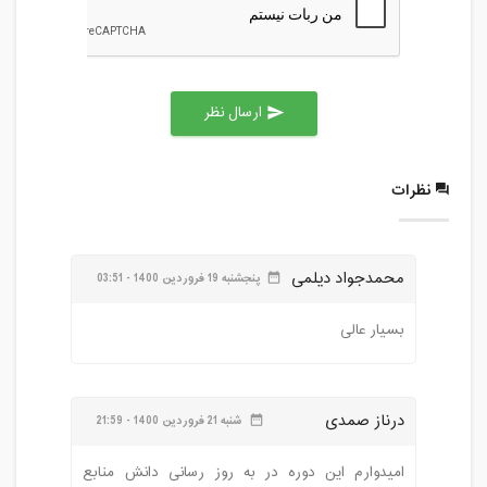
ارسال نظر
send
نظرات
محمدجواد دیلمی
پنجشنبه 19 فروردین 1400 - 03:51
date_range
بسیار عالی
درناز صمدی
شنبه 21 فروردین 1400 - 21:59
date_range
امیدوارم این دوره در به روز رسانی دانش منابع