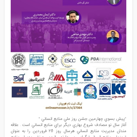
"پيش بسوي چهارمين جشن روز ملي منابع انساني "
آغاز سال نو مصادف شروع بهاري ديگر براي منابع انساني است . علاقه
مندان مديريت منابع انساني هرسال روز ٢٥ فروردين را به عنوان