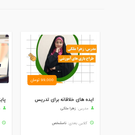
99,000 تومان
ایده های خلاقانه برای تدریس
پای
زهرا ملکی
مدرس:
م
نامشخص
کلاس بعدی:
ک