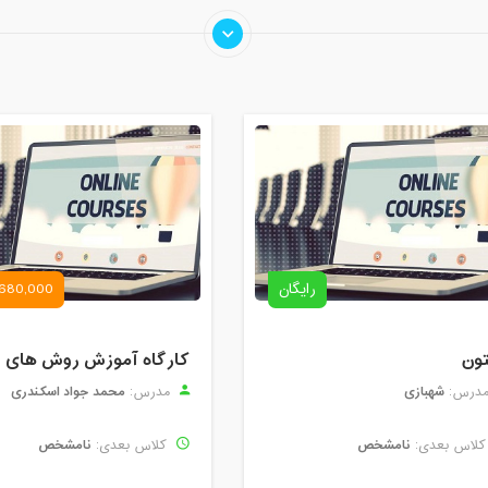
رایگان
680,000 تومان
تون
شهبازی
محمد جواد اسکندری
درس:
مدرس:
نامشخص
نامشخص
لاس بعدی:
کلاس بعدی: