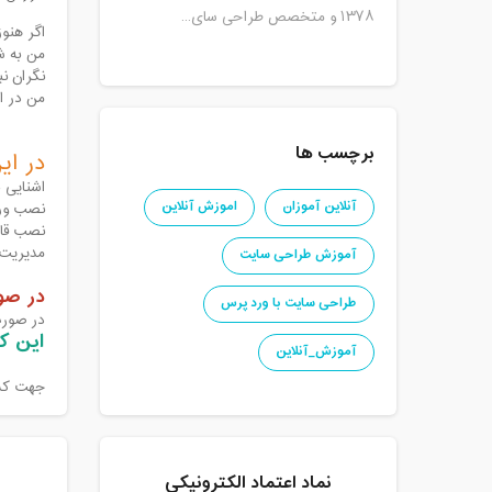
۱۳۷۸ و متخصص طراحی سای...
اگر هنو
من به شم
نگران ن
من در این کارگاه صفر تا ۰۰
برچسب ها
در ای
اشنایی 
آنلاین آموزان
اموزش آنلاین
نصب ور
نصب قالب
مدیریت 
آموزش طراحی سایت
در صورتیک
طراحی سایت با ورد پرس
در صور
این ک
آموزش_آنلاین
جهت کسب
نماد اعتماد الکترونیکی