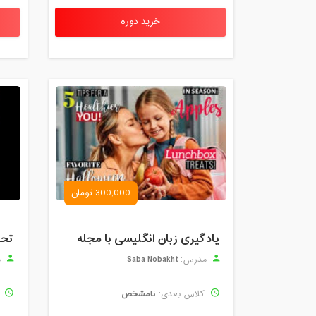
خرید دوره
300,000 تومان
یادگیری زبان انگلیسی با مجله
Saba Nobakht
مدرس:
م
نامشخص
کلاس بعدی:
ک