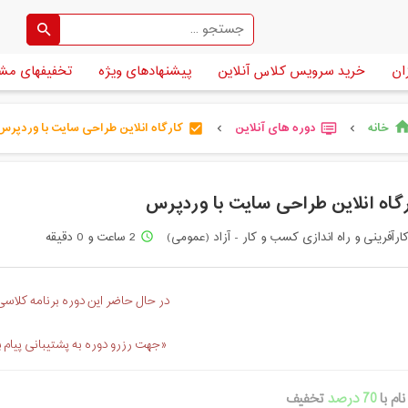
ان
خرید سرویس کلاس آنلاین
پیشنهادهای ویژه
تخفیفهای مش
خانه
دوره های آنلاین
کارگاه انلاین طراحی سایت با وردپرس
hom
check_box
dvr
chevron_left
chevron_left
گاه انلاین طراحی سایت با وردپرس
ارآفرینی و راه اندازی کسب و کار - آزاد (عمومی)
2 ساعت و 0 دقیقه
access_time
در حال حاضر این دوره برنامه کلاسی 
«جهت رزرو دوره به پشتیبانی پیام 
ام با
70 درصد
تخفیف