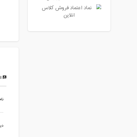
ار
نام
دی